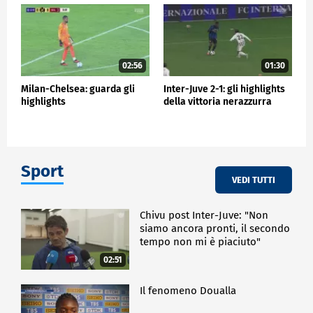
02:56
01:30
Milan-Chelsea: guarda gli
Inter-Juve 2-1: gli highlights
highlights
della vittoria nerazzurra
Sport
VEDI TUTTI
Chivu post Inter-Juve: "Non
siamo ancora pronti, il secondo
tempo non mi è piaciuto"
02:51
Il fenomeno Doualla