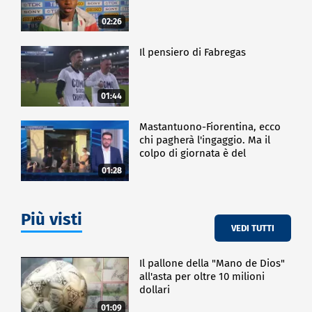
02:26
Il pensiero di Fabregas
01:44
Mastantuono-Fiorentina, ecco
chi pagherà l'ingaggio. Ma il
colpo di giornata è del
Frosinone"
01:28
Più visti
VEDI TUTTI
Il pallone della "Mano de Dios"
all'asta per oltre 10 milioni
dollari
01:09