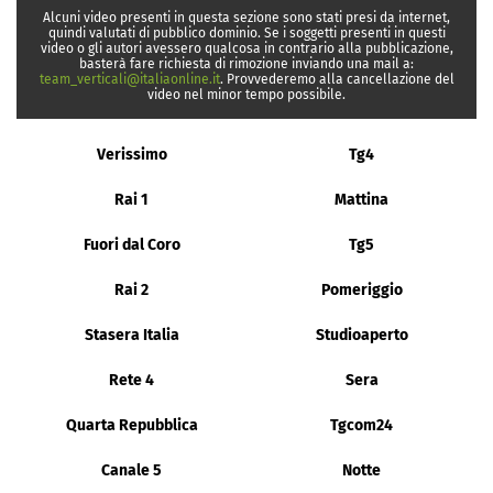
Alcuni video presenti in questa sezione sono stati presi da internet,
quindi valutati di pubblico dominio. Se i soggetti presenti in questi
video o gli autori avessero qualcosa in contrario alla pubblicazione,
basterà fare richiesta di rimozione inviando una mail a:
team_verticali@italiaonline.it
. Provvederemo alla cancellazione del
video nel minor tempo possibile.
Verissimo
Tg4
Rai 1
Mattina
Fuori dal Coro
Tg5
Rai 2
Pomeriggio
Stasera Italia
Studioaperto
Rete 4
Sera
Quarta Repubblica
Tgcom24
Canale 5
Notte