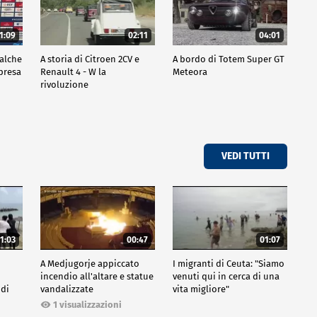
1:09
02:11
04:01
ualche
A storia di Citroen 2CV e
A bordo di Totem Super GT
mpresa
Renault 4 - W la
Meteora
rivoluzione
VEDI TUTTI
1:03
00:47
01:07
A Medjugorje appiccato
I migranti di Ceuta: "Siamo
incendio all'altare e statue
venuti qui in cerca di una
 di
vandalizzate
vita migliore"
1 visualizzazioni