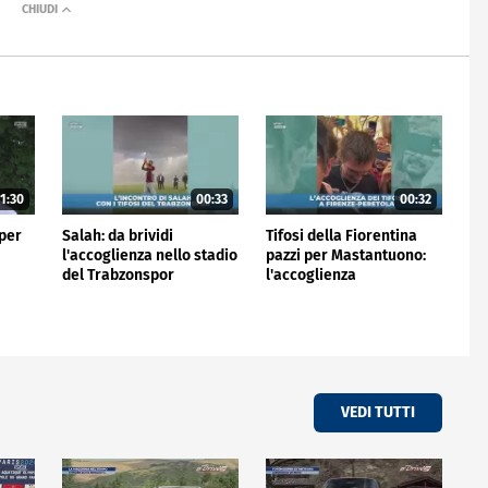
1:30
00:33
00:32
 per
Salah: da brividi
Tifosi della Fiorentina
l'accoglienza nello stadio
pazzi per Mastantuono:
del Trabzonspor
l'accoglienza
all'aeroporto
VEDI TUTTI