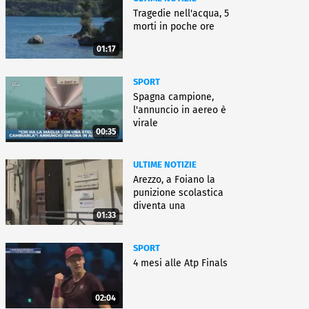
Tragedie nell'acqua, 5
morti in poche ore
01:17
SPORT
Spagna campione,
l'annuncio in aereo è
virale
00:35
ULTIME NOTIZIE
Arezzo, a Foiano la
punizione scolastica
diventa una
01:33
rieducazione
SPORT
4 mesi alle Atp Finals
02:04