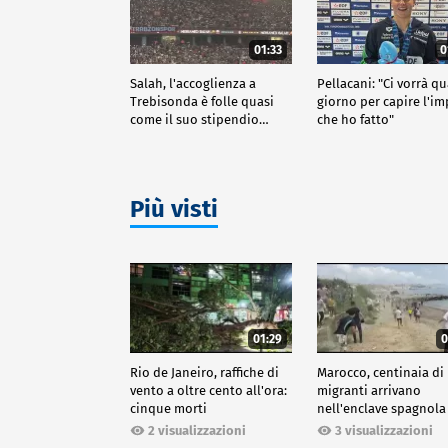
01:33
0
Salah, l'accoglienza a
Pellacani: "Ci vorrà q
Trebisonda è folle quasi
giorno per capire l'i
come il suo stipendio…
che ho fatto"
Più visti
01:29
0
Rio de Janeiro, raffiche di
Marocco, centinaia di
vento a oltre cento all'ora:
migranti arrivano
cinque morti
nell'enclave spagnola
Ceuta
2 visualizzazioni
3 visualizzazioni