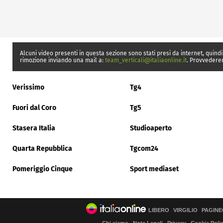
Alcuni video presenti in questa sezione sono stati presi da internet, quindi
rimozione inviando una mail a:
team_verticali@italiaonline.it
. Provvedere
Verissimo
Tg4
Fuori dal Coro
Tg5
Stasera Italia
Studioaperto
Quarta Repubblica
Tgcom24
Pomeriggio Cinque
Sport mediaset
LIBERO
VIRGILIO
PAGINE