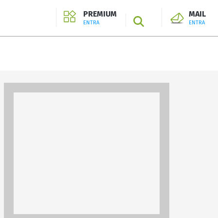
PREMIUM
MAIL
SEARCH
ENTRA
ENTRA
ENTRA