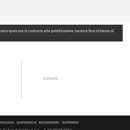
essero qualcosa in contrario alla pubblicazione, basterà fare richiesta di
Contatti
IVIAGGIA
QUIFINANZA
BUONISSIMO
SUPEREVA
di Libero Acquisition S.á r.l.
P. IVA 03970540963