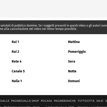
 valutati di pubblico dominio. Se i soggetti presenti in questi video o gli autori av
mo alla cancellazione del video nel minor tempo possibile.
Rai 1
Mattina
Rai 2
Pomeriggio
Rete 4
Sera
Canale 5
Notte
Italia 1
Domani
GIALLE
PAGINEGIALLE SHOP
PGCASA
PAGINEBIANCHE
TUTTOCITTÀ
DILEI
S
© Italiaonline S.p.A. 2026
Direzione e coordinamento 