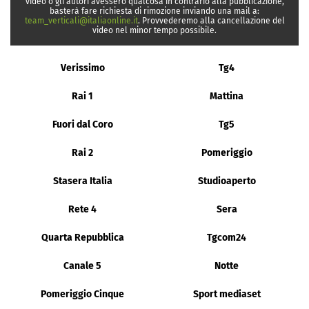
video o gli autori avessero qualcosa in contrario alla pubblicazione,
basterà fare richiesta di rimozione inviando una mail a:
team_verticali@italiaonline.it
. Provvederemo alla cancellazione del
video nel minor tempo possibile.
Verissimo
Tg4
Rai 1
Mattina
Fuori dal Coro
Tg5
Rai 2
Pomeriggio
Stasera Italia
Studioaperto
Rete 4
Sera
Quarta Repubblica
Tgcom24
Canale 5
Notte
Pomeriggio Cinque
Sport mediaset