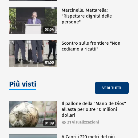
Marcinelle, Mattarella:
"Rispettare dignità delle
persone"
03:04
Scontro sulle frontiere "Non
cediamo a ricatti"
01:50
Più visti
VEDI TUTTI
Il pallone della "Mano de Dios"
all'asta per oltre 10 milioni
dollari
21 visualizzazioni
01:09
A Capri i 220 metri del più