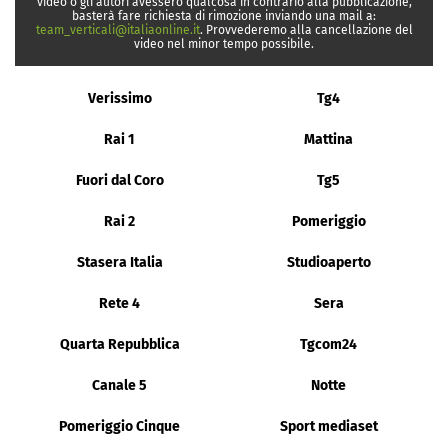
video o gli autori avessero qualcosa in contrario alla pubblicazione,
basterà fare richiesta di rimozione inviando una mail a:
team_verticali@italiaonline.it
. Provvederemo alla cancellazione del
video nel minor tempo possibile.
Verissimo
Tg4
Rai 1
Mattina
Fuori dal Coro
Tg5
Rai 2
Pomeriggio
Stasera Italia
Studioaperto
Rete 4
Sera
Quarta Repubblica
Tgcom24
Canale 5
Notte
Pomeriggio Cinque
Sport mediaset