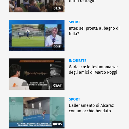
tutti i dettagli"
01:37
SPORT
Inter, sei pronta al bagno di
folla?
00:51
INCHIESTE
Garlasco: le testimonianze
degli amici di Marco Poggi
05:47
SPORT
L'allenamento di Alcaraz
con un occhio bendato
00:05