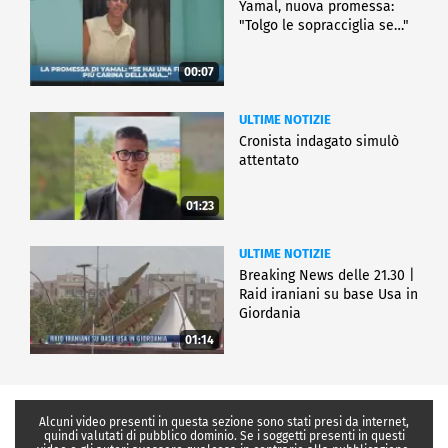
Yamal, nuova promessa:
"Tolgo le sopracciglia se…"
00:07
ULTIME NOTIZIE
Cronista indagato simulò
attentato
01:23
ULTIME NOTIZIE
Breaking News delle 21.30 |
Raid iraniani su base Usa in
Giordania
01:14
Alcuni video presenti in questa sezione sono stati presi da internet,
quindi valutati di pubblico dominio. Se i soggetti presenti in questi