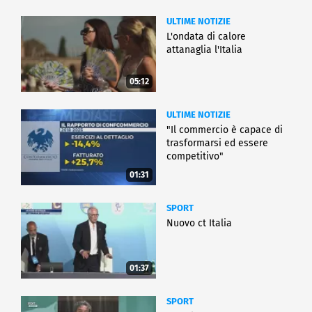
ULTIME NOTIZIE
L'ondata di calore
attanaglia l'Italia
05:12
ULTIME NOTIZIE
"Il commercio è capace di
trasformarsi ed essere
competitivo"
01:31
SPORT
Nuovo ct Italia
01:37
SPORT