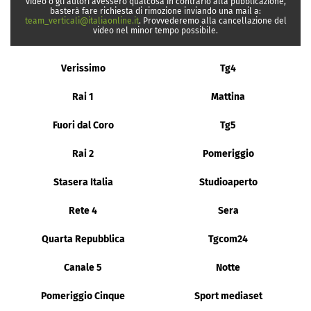
video o gli autori avessero qualcosa in contrario alla pubblicazione,
basterà fare richiesta di rimozione inviando una mail a:
team_verticali@italiaonline.it
. Provvederemo alla cancellazione del
video nel minor tempo possibile.
Verissimo
Tg4
Rai 1
Mattina
Fuori dal Coro
Tg5
Rai 2
Pomeriggio
Stasera Italia
Studioaperto
Rete 4
Sera
Quarta Repubblica
Tgcom24
Canale 5
Notte
Pomeriggio Cinque
Sport mediaset