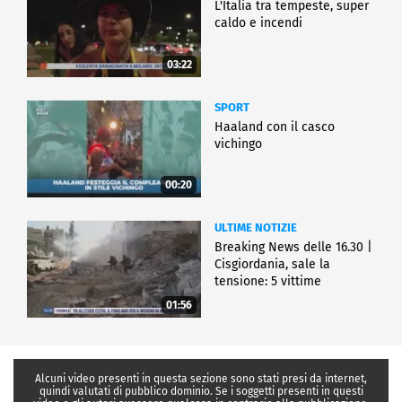
L'Italia tra tempeste, super
caldo e incendi
03:22
SPORT
Haaland con il casco
vichingo
00:20
ULTIME NOTIZIE
Breaking News delle 16.30 |
Cisgiordania, sale la
tensione: 5 vittime
01:56
Alcuni video presenti in questa sezione sono stati presi da internet,
quindi valutati di pubblico dominio. Se i soggetti presenti in questi