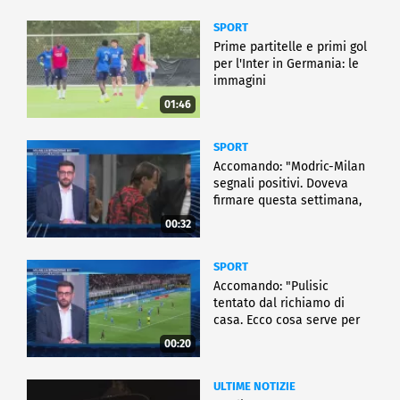
SPORT
Prime partitelle e primi gol
per l'Inter in Germania: le
immagini
01:46
SPORT
Accomando: "Modric-Milan
segnali positivi. Doveva
firmare questa settimana,
ma..."
00:32
SPORT
Accomando: "Pulisic
tentato dal richiamo di
casa. Ecco cosa serve per
partire"
00:20
ULTIME NOTIZIE