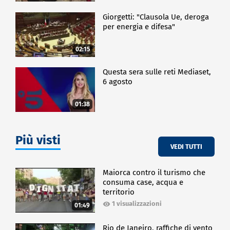
Giorgetti: "Clausola Ue, deroga
per energia e difesa"
02:15
Questa sera sulle reti Mediaset,
6 agosto
01:38
Più visti
VEDI TUTTI
Maiorca contro il turismo che
consuma case, acqua e
territorio
1 visualizzazioni
01:49
Rio de Janeiro, raffiche di vento