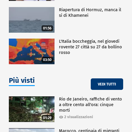
Riapertura di Hormuz, manca il
sì di Khamenei
01:56
L'Italia boccheggia, nel giovedì
rovente 27 città su 27 da bollino
rosso
03:50
Più visti
VEDI TUTTI
Rio de Janeiro, raffiche di vento
a oltre cento all'ora: cinque
morti
2 visualizzazioni
01:29
Marocco, centinaia di migranti