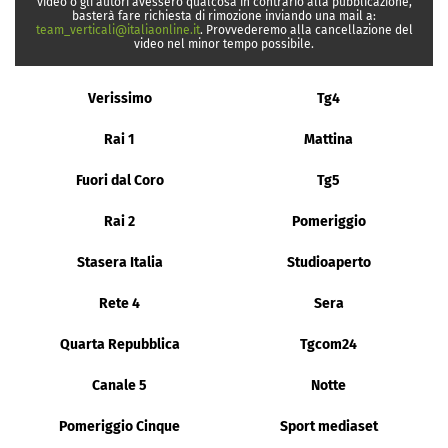
video o gli autori avessero qualcosa in contrario alla pubblicazione,
basterà fare richiesta di rimozione inviando una mail a:
team_verticali@italiaonline.it
. Provvederemo alla cancellazione del
video nel minor tempo possibile.
Verissimo
Tg4
Rai 1
Mattina
Fuori dal Coro
Tg5
Rai 2
Pomeriggio
Stasera Italia
Studioaperto
Rete 4
Sera
Quarta Repubblica
Tgcom24
Canale 5
Notte
Pomeriggio Cinque
Sport mediaset