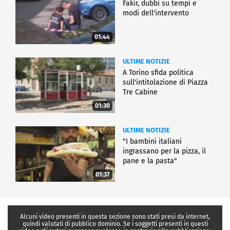
Fakir, dubbi su tempi e
modi dell'intervento
01:44
ULTIME NOTIZIE
A Torino sfida politica
sull'intitolazione di Piazza
Tre Cabine
01:30
ULTIME NOTIZIE
"I bambini italiani
ingrassano per la pizza, il
pane e la pasta"
01:37
Alcuni video presenti in questa sezione sono stati presi da internet,
quindi valutati di pubblico dominio. Se i soggetti presenti in questi