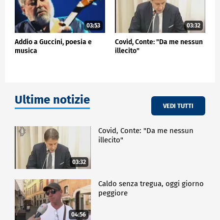
03:53
03:32
Addio a Guccini, poesia e
Covid, Conte: "Da me nessun
musica
illecito"
Ultime notizie
VEDI TUTTI
Covid, Conte: "Da me nessun
illecito"
03:32
Caldo senza tregua, oggi giorno
peggiore
04:56