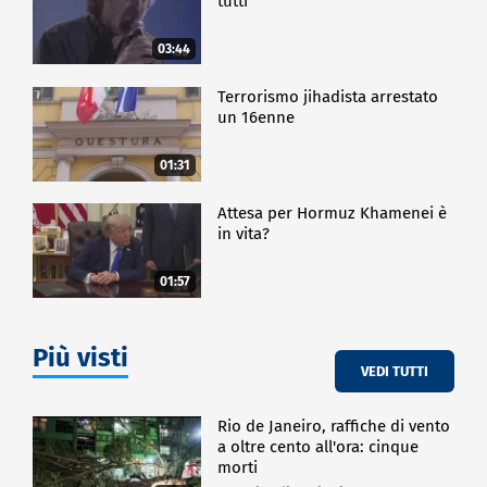
tutti
03:44
Terrorismo jihadista arrestato
un 16enne
01:31
Attesa per Hormuz Khamenei è
in vita?
01:57
Più visti
VEDI TUTTI
Rio de Janeiro, raffiche di vento
a oltre cento all'ora: cinque
morti