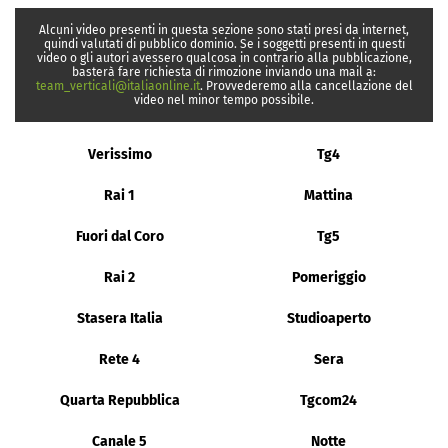
Alcuni video presenti in questa sezione sono stati presi da internet,
quindi valutati di pubblico dominio. Se i soggetti presenti in questi
video o gli autori avessero qualcosa in contrario alla pubblicazione,
basterà fare richiesta di rimozione inviando una mail a:
team_verticali@italiaonline.it
. Provvederemo alla cancellazione del
video nel minor tempo possibile.
Verissimo
Tg4
Rai 1
Mattina
Fuori dal Coro
Tg5
Rai 2
Pomeriggio
Stasera Italia
Studioaperto
Rete 4
Sera
Quarta Repubblica
Tgcom24
Canale 5
Notte