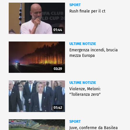
SPORT
Rush finale per il ct
01:44
ULTIME NOTIZIE
Emergenza incendi, brucia
mezza Europa
03:29
ULTIME NOTIZIE
Violenze, Meloni:
"Tolleranza zero"
01:42
SPORT
Juve, conferme da Basilea