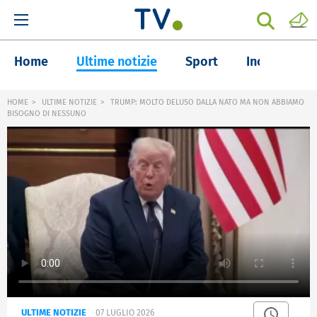
Home
Ultime notizie
Sport
Inchieste
HOME
ULTIME NOTIZIE
TRUMP: MOLTO DELUSO DALLA NATO MA NON ABBIAMO
BISOGNO DI NESSUNO
ULTIME NOTIZIE
07 LUGLIO 2026