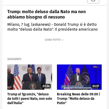
Trump: molto deluso dalla Nato ma non
abbiamo bisogno di nessuno
Milano, 7 lug. (askanews) - Donald Trump si è detto
molto "deluso dalla Nato". Il presidente americano
lo ha detto da Ankara alla vigilia del summit
dell'Alleanza. "Non siamo stati trattati bene. Perché
abbiamo fatto qualcosa in Iran. Non abbiamo
bisogno dell'aiuto di nessuno. Non lo volevo
nemmeno. Ma prima ancora che potessi chiederlo,
mi hanno detto che non sarebbero stati lì", ha
SUGGERITI
concluso Trump.
ESTERI
01:34
01:57
Trump al Tgcom24, "deluso
Breaking News delle 09.00 |
da tutti i paesi Nato, non solo
Trump: "Molto deluso da
dall'Italia"
Putin"