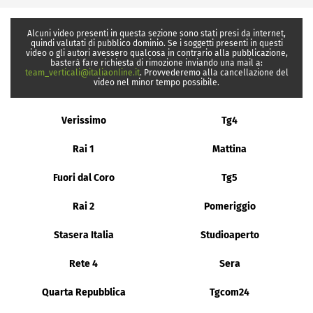
Alcuni video presenti in questa sezione sono stati presi da internet,
quindi valutati di pubblico dominio. Se i soggetti presenti in questi
video o gli autori avessero qualcosa in contrario alla pubblicazione,
basterà fare richiesta di rimozione inviando una mail a:
team_verticali@italiaonline.it
. Provvederemo alla cancellazione del
video nel minor tempo possibile.
Verissimo
Tg4
Rai 1
Mattina
Fuori dal Coro
Tg5
Rai 2
Pomeriggio
Stasera Italia
Studioaperto
Rete 4
Sera
Quarta Repubblica
Tgcom24