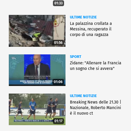
01:33
ULTIME NOTIZIE
La palazzina crollata a
Messina, recuperato il
corpo di una ragazza
01:56
SPORT
Zidane: "Allenare la Francia
un sogno che si avvera"
01:06
ULTIME NOTIZIE
Breaking News delle 21.30 |
Nazionale, Roberto Mancini
è il nuovo ct
01:17