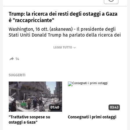
Trump: la ricerca dei resti degli ostaggi a Gaza
è "raccapricciante"
Washington, 16 ott. (askanews) - Il presidente degli
Stati Uniti Donald Trump ha parlato della ricerca dei
resti degli ostaggi israeliani a Gaza, descrivendola
come un "processo raccapricciante". Il gruppo di
Hamas afferma di non essere in grado di recuperare
altri corpi dalle rovine di Gaza senza attrezzature
14
specializzate.
Il ministro della Difesa israeliano ha minacciato di
SUGGERITI
riprendere i combattimenti se Hamas non rispetterà
i termini del cessate il fuoco sostenuto dagli Stati
Uniti che ha fermato la guerra a Gaza.
ESTERI
01:40
03:43
"Trattative sospese su
Consegnati i primi ostaggi
ostaggi a Gaza"