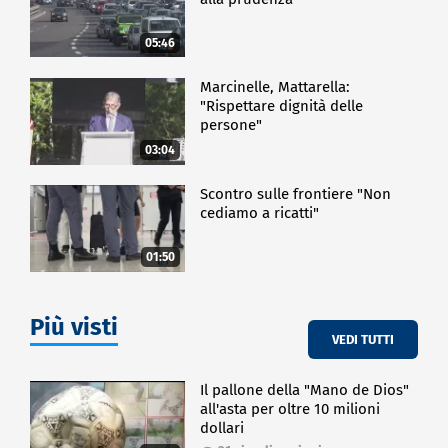
05:46
Marcinelle, Mattarella:
"Rispettare dignità delle
persone"
03:04
Scontro sulle frontiere "Non
cediamo a ricatti"
01:50
Più visti
VEDI TUTTI
Il pallone della "Mano de Dios"
all'asta per oltre 10 milioni
dollari