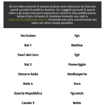
Alcuni video presenti in questa sezione sono stati presi da internet,
quindi valutati di pubblico dominio. Se i soggetti presenti in questi
video o gli autori avessero qualcosa in contrario alla pubblicazione,
basterà fare richiesta di rimozione inviando una mail a:
team_verticali@italiaonline.it
. Provvederemo alla cancellazione del
video nel minor tempo possibile.
Verissimo
Tg4
Rai 1
Mattina
Fuori dal Coro
Tg5
Rai 2
Pomeriggio
Stasera Italia
Studioaperto
Rete 4
Sera
Quarta Repubblica
Tgcom24
Canale 5
Notte