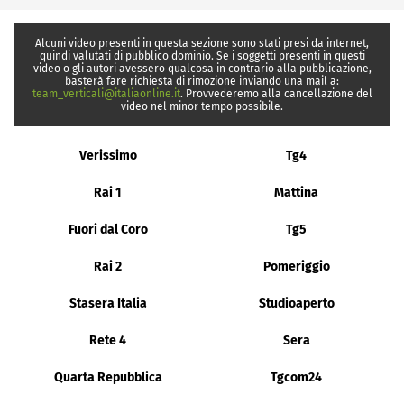
Alcuni video presenti in questa sezione sono stati presi da internet,
quindi valutati di pubblico dominio. Se i soggetti presenti in questi
video o gli autori avessero qualcosa in contrario alla pubblicazione,
basterà fare richiesta di rimozione inviando una mail a:
team_verticali@italiaonline.it
. Provvederemo alla cancellazione del
video nel minor tempo possibile.
Verissimo
Tg4
Rai 1
Mattina
Fuori dal Coro
Tg5
Rai 2
Pomeriggio
Stasera Italia
Studioaperto
Rete 4
Sera
Quarta Repubblica
Tgcom24