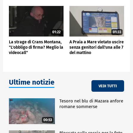
01:22
01:33
La strage di Crans Montana,
A Praia a Mare vietato uscire
"L'obbligo di firma? Meglio la
senza genitori dall'una alle 7
videocall"
del mattino
Ultime notizie
VEDI TUTTI
Tesoro nel blu di Mazara anfore
romane sommerse
00:53
Bloccata sulla roccia per la foto