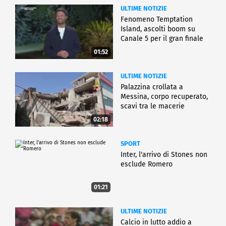
ULTIME NOTIZIE
Fenomeno Temptation
Island, ascolti boom su
Canale 5 per il gran finale
01:52
ULTIME NOTIZIE
Palazzina crollata a
Messina, corpo recuperato,
scavi tra le macerie
02:18
SPORT
Inter, l'arrivo di Stones non
esclude Romero
01:21
ULTIME NOTIZIE
Calcio in lutto addio a