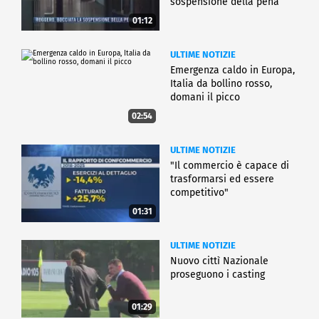
sospensione della pena
01:12
ULTIME NOTIZIE
Emergenza caldo in Europa,
Italia da bollino rosso,
domani il picco
02:54
ULTIME NOTIZIE
"Il commercio è capace di
trasformarsi ed essere
competitivo"
01:31
ULTIME NOTIZIE
Nuovo cittì Nazionale
proseguono i casting
01:29