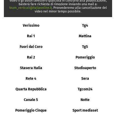
video o gli autori avessero qualcosa in contrario alla pubblicazione,
basterà fare richiesta di rimozione inviando una mail a:
team_verticali@italiaonline.it
. Provvederemo alla cancellazione del
video nel minor tempo possibile.
Verissimo
Tg4
Rai 1
Mattina
Fuori dal Coro
Tg5
Rai 2
Pomeriggio
Stasera Italia
Studioaperto
Rete 4
Sera
Quarta Repubblica
Tgcom24
Canale 5
Notte
Pomeriggio Cinque
Sport mediaset