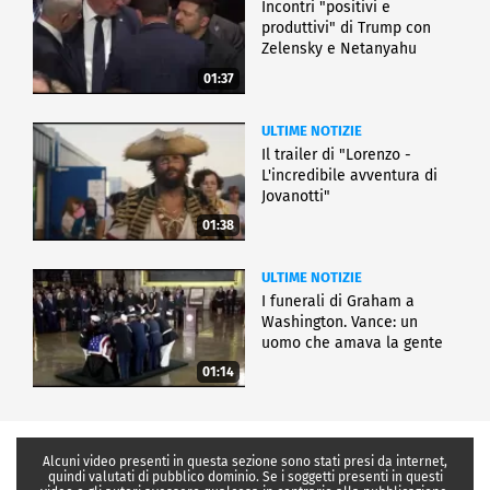
Incontri "positivi e
produttivi" di Trump con
Zelensky e Netanyahu
01:37
ULTIME NOTIZIE
Il trailer di "Lorenzo -
L'incredibile avventura di
Jovanotti"
01:38
ULTIME NOTIZIE
I funerali di Graham a
Washington. Vance: un
uomo che amava la gente
01:14
Alcuni video presenti in questa sezione sono stati presi da internet,
quindi valutati di pubblico dominio. Se i soggetti presenti in questi