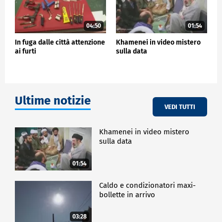
04:50
01:54
In fuga dalle città attenzione
Khamenei in video mistero
ai furti
sulla data
Ultime notizie
VEDI TUTTI
Khamenei in video mistero
sulla data
01:54
Caldo e condizionatori maxi-
bollette in arrivo
03:28