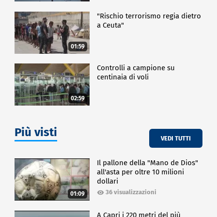
"Rischio terrorismo regia dietro
a Ceuta"
01:59
Controlli a campione su
centinaia di voli
02:59
Più visti
VEDI TUTTI
Il pallone della "Mano de Dios"
all'asta per oltre 10 milioni
dollari
36 visualizzazioni
01:09
A Capri i 220 metri del più