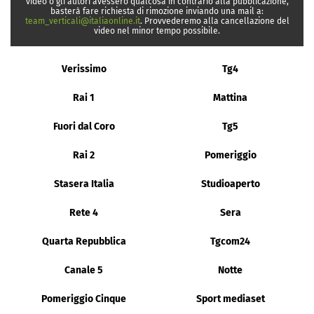
video o gli autori avessero qualcosa in contrario alla pubblicazione,
basterà fare richiesta di rimozione inviando una mail a:
team_verticali@italiaonline.it
. Provvederemo alla cancellazione del
video nel minor tempo possibile.
Verissimo
Tg4
Rai 1
Mattina
Fuori dal Coro
Tg5
Rai 2
Pomeriggio
Stasera Italia
Studioaperto
Rete 4
Sera
Quarta Repubblica
Tgcom24
Canale 5
Notte
Pomeriggio Cinque
Sport mediaset