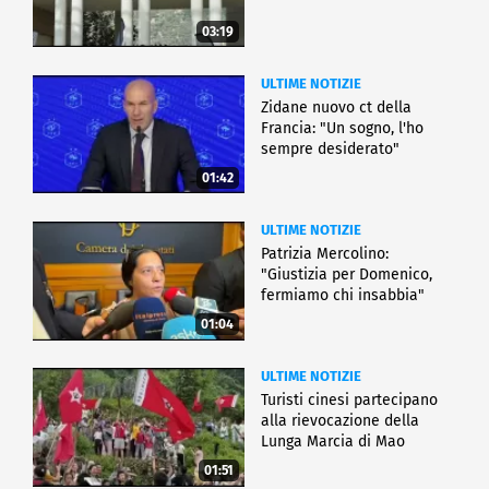
03:19
ULTIME NOTIZIE
Zidane nuovo ct della
Francia: "Un sogno, l'ho
sempre desiderato"
01:42
ULTIME NOTIZIE
Patrizia Mercolino:
"Giustizia per Domenico,
fermiamo chi insabbia"
01:04
ULTIME NOTIZIE
Turisti cinesi partecipano
alla rievocazione della
Lunga Marcia di Mao
01:51