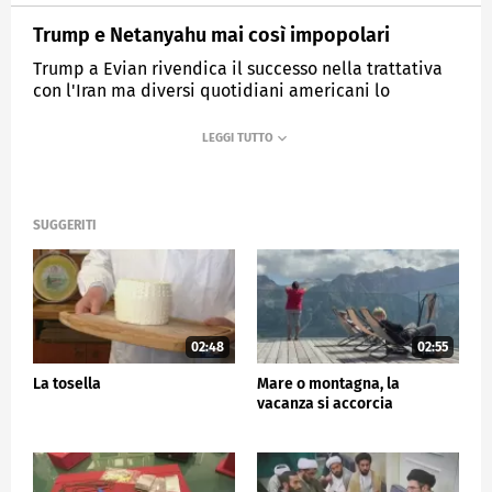
Trump e Netanyahu mai così impopolari
Trump a Evian rivendica il successo nella trattativa
con l'Iran ma diversi quotidiani americani lo
criticano ed è tensione con il premier israeliano
MEDIASET
TG5
SUGGERITI
02:48
02:55
La tosella
Mare o montagna, la
vacanza si accorcia