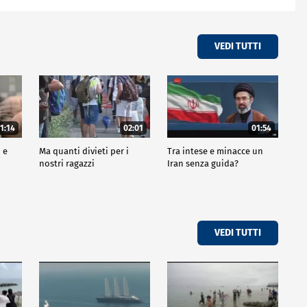
VEDI TUTTI
1:14
02:01
01:54
i e
Ma quanti divieti per i
Tra intese e minacce un
nostri ragazzi
Iran senza guida?
VEDI TUTTI