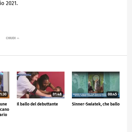
io 2021.
1:30
01:48
00:45
mune
Il ballo del debuttante
Sinner-Swiatek, che ballo
icano
ario