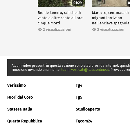
01:29
0
Rio de Janeiro, raffiche di
Marocco, centinaia di
vento a oltre cento all'ora:
migranti arrivano
cinque morti
nell'enclave spagnola
Ceuta
2 visualizzazioni
2 visualizzazioni
Alcuni video presenti in questa sezione sono stati presi da internet, quindi
rimozione inviando una mail a:
team_verticali@italiaonline.it
. Provvedere
Verissimo
Tg4
Fuori dal Coro
Tg5
Stasera Italia
Studioaperto
Quarta Repubblica
Tgcom24