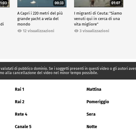
1:03
00:33
01:07
A Capri i 220 metri del più
I migranti di Ceuta: "Siamo
grande yacht a vela del
venuti qui in cerca di una
 di
mondo
vita migliore"
12 visualizzazioni
3 visualizzazioni
 valutati di pubblico dominio. Se i soggetti presenti in questi video o gli autori av
mo alla cancellazione del video nel minor tempo possibile.
Rai 1
Mattina
Rai 2
Pomeriggio
Rete 4
Sera
Canale 5
Notte