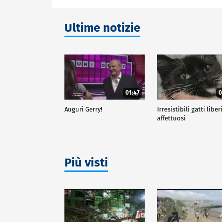
Ultime notizie
01:47
0
Auguri Gerry!
Irresistibili gatti liber
affettuosi
Più visti