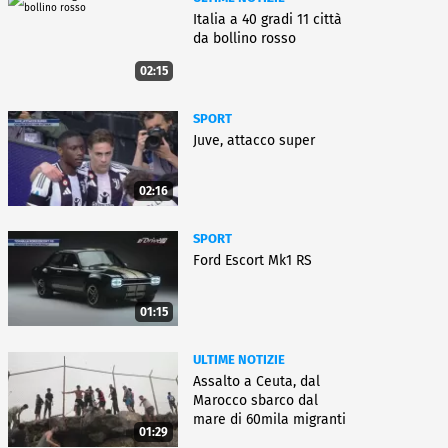
Italia a 40 gradi 11 città
da bollino rosso
02:15
SPORT
Juve, attacco super
02:16
SPORT
Ford Escort Mk1 RS
01:15
ULTIME NOTIZIE
Assalto a Ceuta, dal
Marocco sbarco dal
mare di 60mila migranti
01:29