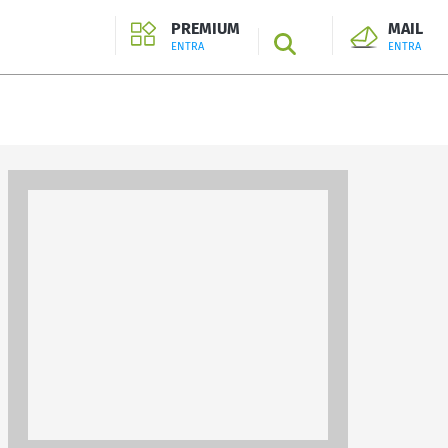
PREMIUM
MAIL
SEARCH
ENTRA
ENTRA
ENTRA