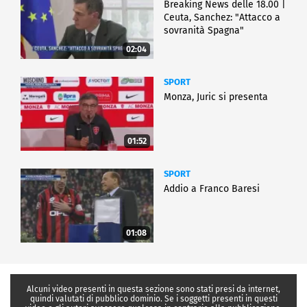
Breaking News delle 18.00 |
Ceuta, Sanchez: "Attacco a
sovranità Spagna"
02:04
SPORT
Monza, Juric si presenta
01:52
SPORT
Addio a Franco Baresi
01:08
Alcuni video presenti in questa sezione sono stati presi da internet,
quindi valutati di pubblico dominio. Se i soggetti presenti in questi