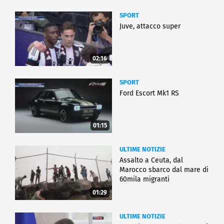
SPORT
Juve, attacco super
02:16
SPORT
Ford Escort Mk1 RS
01:15
ULTIME NOTIZIE
Assalto a Ceuta, dal
Marocco sbarco dal mare di
60mila migranti
01:29
ULTIME NOTIZIE