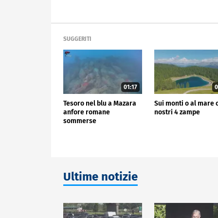
SUGGERITI
01:17
0
Tesoro nel blu a Mazara
Sui monti o al mare 
anfore romane
nostri 4 zampe
sommerse
Ultime notizie