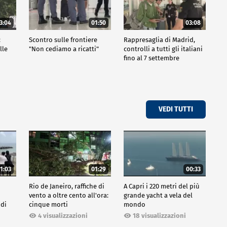
3:04
01:50
03:08
:
Scontro sulle frontiere
Rappresaglia di Madrid,
lle
"Non cediamo a ricatti"
controlli a tutti gli italiani
fino al 7 settembre
VEDI TUTTI
1:03
01:29
00:33
Rio de Janeiro, raffiche di
A Capri i 220 metri del più
vento a oltre cento all'ora:
grande yacht a vela del
 di
cinque morti
mondo
4 visualizzazioni
18 visualizzazioni