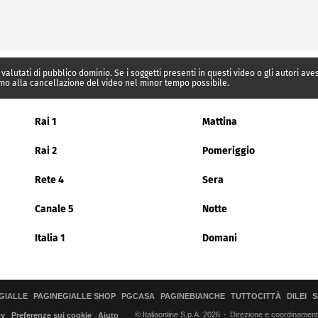
 valutati di pubblico dominio. Se i soggetti presenti in questi video o gli autori av
mo alla cancellazione del video nel minor tempo possibile.
Rai 1
Mattina
Rai 2
Pomeriggio
Rete 4
Sera
Canale 5
Notte
Italia 1
Domani
GIALLE
PAGINEGIALLE SHOP
PGCASA
PAGINEBIANCHE
TUTTOCITTÀ
DILEI
S
© Italiaonline S.p.A. 2026
Direzione e coordinamento 
cy
Preferenze sui cookie
Aiuto