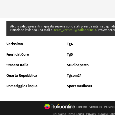
Alcuni video presenti in questa sezione sono stati presi da internet, quindi
rimozione inviando una mail a:
team_verticali@italiaonline.it
. Provvedere
Verissimo
Tg4
Fuori dal Coro
Tg5
Stasera Italia
Studioaperto
Quarta Repubblica
Tgcom24
Pomeriggio Cinque
Sport mediaset
LIBERO
VIRGILIO
PAGINE
Chi siamo
Note Legali
Privacy
Cookie Poli