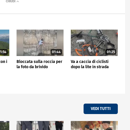
1:54
01:44
01:25
con i
Bloccata sulla roccia per
Va a caccia di ciclisti
la foto da brivido
dopo la lite in strada
VEDI TUTTI