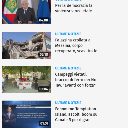
Per la democrazia la
violenza virus letale
04:00
ULTIME NOTIZIE
Palazzina crollata a
Messina, corpo
recuperato, scavi tra le
02:18
macerie
ULTIME NOTIZIE
Campeggi vietati,
braccio di ferro dei No
Tav, "avanti con forza"
02:04
ULTIME NOTIZIE
Fenomeno Temptation
Island, ascolti boom su
Canale 5 per il gran
01:51
finale