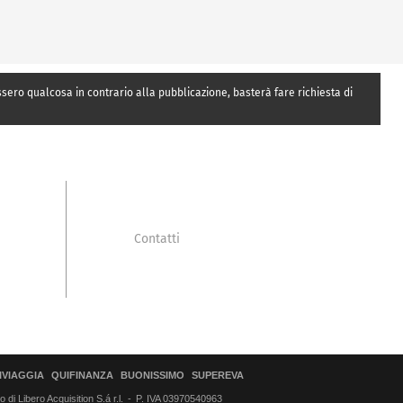
essero qualcosa in contrario alla pubblicazione, basterà fare richiesta di
Contatti
IVIAGGIA
QUIFINANZA
BUONISSIMO
SUPEREVA
di Libero Acquisition S.á r.l.
P. IVA 03970540963