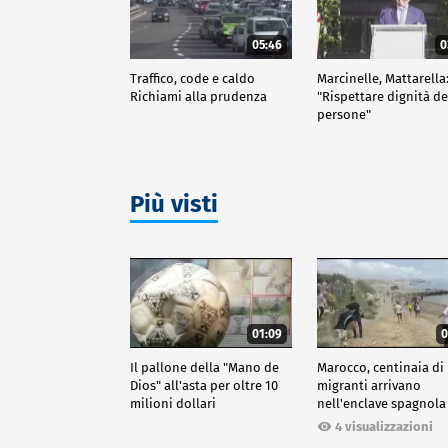
05:46
0
Traffico, code e caldo
Marcinelle, Mattarella
Richiami alla prudenza
"Rispettare dignità de
persone"
Più visti
01:09
0
Il pallone della "Mano de
Marocco, centinaia di
Dios" all'asta per oltre 10
migranti arrivano
milioni dollari
nell'enclave spagnola
Ceuta
4 visualizzazioni