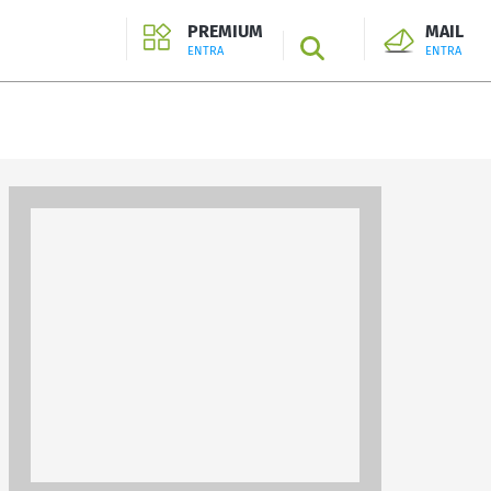
PREMIUM
MAIL
SEARCH
ENTRA
ENTRA
ENTRA