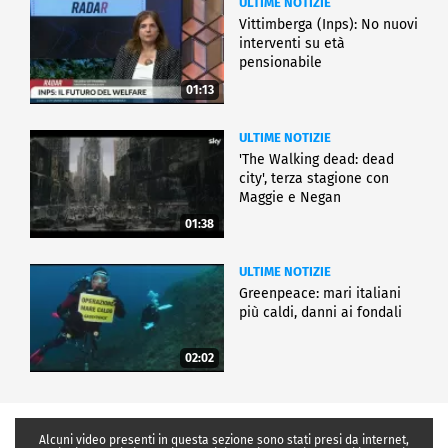
ULTIME NOTIZIE
Vittimberga (Inps): No nuovi
interventi su età
pensionabile
01:13
ULTIME NOTIZIE
'The Walking dead: dead
city', terza stagione con
Maggie e Negan
01:38
ULTIME NOTIZIE
Greenpeace: mari italiani
più caldi, danni ai fondali
02:02
Alcuni video presenti in questa sezione sono stati presi da internet,