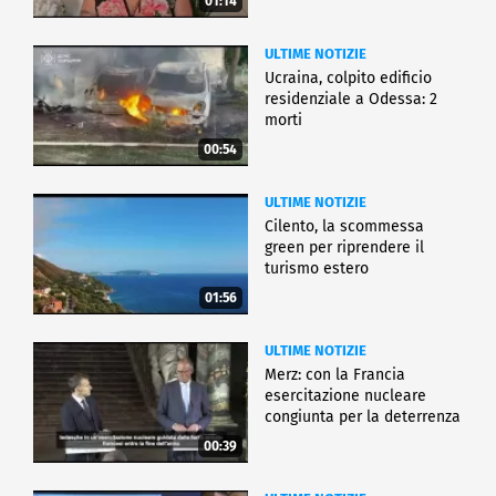
01:14
ULTIME NOTIZIE
Ucraina, colpito edificio
residenziale a Odessa: 2
morti
00:54
ULTIME NOTIZIE
Cilento, la scommessa
green per riprendere il
turismo estero
01:56
ULTIME NOTIZIE
Merz: con la Francia
esercitazione nucleare
congiunta per la deterrenza
00:39