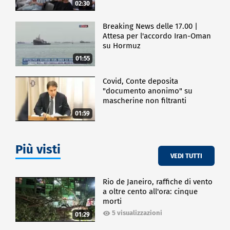
02:30
Breaking News delle 17.00 |
Attesa per l'accordo Iran-Oman
su Hormuz
01:55
Covid, Conte deposita
"documento anonimo" su
mascherine non filtranti
01:59
Più visti
VEDI TUTTI
Rio de Janeiro, raffiche di vento
a oltre cento all'ora: cinque
morti
5 visualizzazioni
01:29