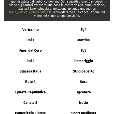
quindi valutati di pubblico dominio. Se i soggetti presenti in questi
video o gli autori avessero qualcosa in contrario alla pubblicazione,
basterà fare richiesta di rimozione inviando una mail a:
team_verticali@italiaonline.it
. Provvederemo alla cancellazione del
video nel minor tempo possibile.
Verissimo
Tg4
Rai 1
Mattina
Fuori dal Coro
Tg5
Rai 2
Pomeriggio
Stasera Italia
Studioaperto
Rete 4
Sera
Quarta Repubblica
Tgcom24
Canale 5
Notte
Pomeriggio Cinque
Sport mediaset