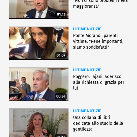
"Non ci sono problemi nella
maggioranza"
01:11
ULTIME NOTIZIE
Ponte Morandi, parenti
vittime: "Pene importanti,
siamo soddisfatti"
01:07
ULTIME NOTIZIE
Roggero, Tajani: aderisco
alla richiesta di grazia per
lui
00:34
ULTIME NOTIZIE
Una collana di libri
dedicata allo studio della
gentilezza