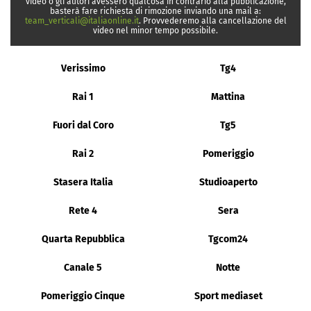
video o gli autori avessero qualcosa in contrario alla pubblicazione,
basterà fare richiesta di rimozione inviando una mail a:
team_verticali@italiaonline.it
. Provvederemo alla cancellazione del
video nel minor tempo possibile.
Verissimo
Tg4
Rai 1
Mattina
Fuori dal Coro
Tg5
Rai 2
Pomeriggio
Stasera Italia
Studioaperto
Rete 4
Sera
Quarta Repubblica
Tgcom24
Canale 5
Notte
Pomeriggio Cinque
Sport mediaset