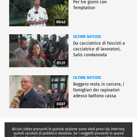
Per tre giorni con
Temptation
00:42
ULTIME NOTIZIE
Da cacciatrice di fascisti a
cacciatrice di lavoratori,
Salis condannata
01:31
ULTIME NOTIZIE
Roggero resta in carcere, i
famigliari dei rapinatori
adesso battono cassa
03:07
Alcuni video presenti in questa sezione sono stati presi da internet,
quindi valutati di pubblico dominio. Se i soggetti presenti in questi