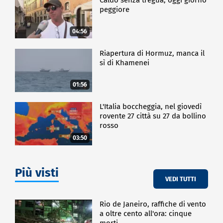
peggiore
04:56
Riapertura di Hormuz, manca il
sì di Khamenei
01:56
L'Italia boccheggia, nel giovedì
rovente 27 città su 27 da bollino
rosso
03:50
Più visti
VEDI TUTTI
Rio de Janeiro, raffiche di vento
a oltre cento all'ora: cinque