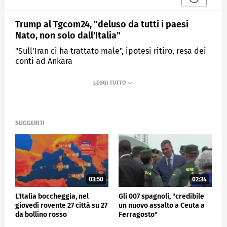
Trump al Tgcom24, "deluso da tutti i paesi
Nato, non solo dall'Italia"
"Sull'Iran ci ha trattato male", ipotesi ritiro, resa dei
conti ad Ankara
MEDIASET
TG4
SUGGERITI
03:50
02:34
L'Italia boccheggia, nel
Gli 007 spagnoli, "credibile
giovedì rovente 27 città su 27
un nuovo assalto a Ceuta a
da bollino rosso
Ferragosto"