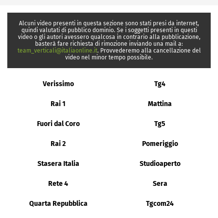
Alcuni video presenti in questa sezione sono stati presi da internet,
quindi valutati di pubblico dominio. Se i soggetti presenti in questi
video o gli autori avessero qualcosa in contrario alla pubblicazione,
basterà fare richiesta di rimozione inviando una mail a:
team_verticali@italiaonline.it
. Provvederemo alla cancellazione del
video nel minor tempo possibile.
Verissimo
Tg4
Rai 1
Mattina
Fuori dal Coro
Tg5
Rai 2
Pomeriggio
Stasera Italia
Studioaperto
Rete 4
Sera
Quarta Repubblica
Tgcom24