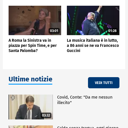
03:01
01:28
A Roma la Sinistra va in
La musica italiana è in lutto,
piazza per Spin Time, e per
a 86 anni se ne va Francesco
Santa Palomba?
Guccini
Ultime notizie
VEDI TUTTI
Covid, Conte: "Da me nessun
illecito"
03:32
Caldo senza tregua, oggi giorno