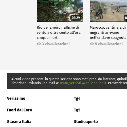
01:29
0
Rio de Janeiro, raffiche di
Marocco, centinaia di
vento a oltre cento all'ora:
migranti arrivano
cinque morti
nell'enclave spagnola
Ceuta
3 visualizzazioni
5 visualizzazioni
Alcuni video presenti in questa sezione sono stati presi da internet, quindi
rimozione inviando una mail a:
team_verticali@italiaonline.it
. Provvedere
Verissimo
Tg4
Fuori dal Coro
Tg5
Stasera Italia
Studioaperto