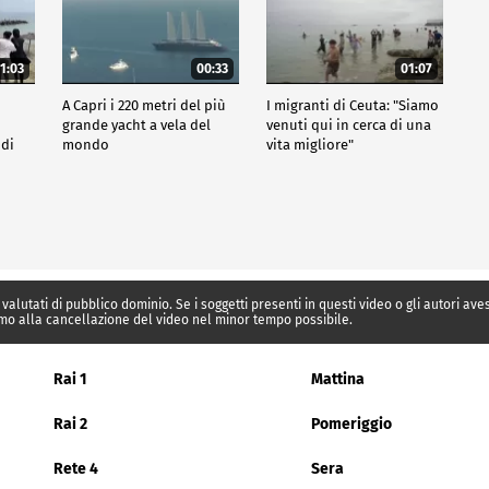
1:03
00:33
01:07
A Capri i 220 metri del più
I migranti di Ceuta: "Siamo
grande yacht a vela del
venuti qui in cerca di una
 di
mondo
vita migliore"
 valutati di pubblico dominio. Se i soggetti presenti in questi video o gli autori av
mo alla cancellazione del video nel minor tempo possibile.
Rai 1
Mattina
Rai 2
Pomeriggio
Rete 4
Sera