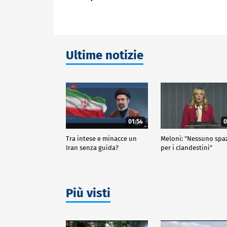
Ultime notizie
01:54
0
Tra intese e minacce un
Meloni: "Nessuno spa
Iran senza guida?
per i clandestini"
Più visti