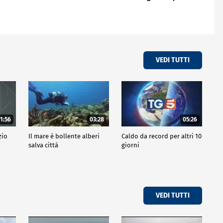
buonissimi
VEDI TUTTI
1:56
03:28
05:26
zio
Il mare è bollente alberi
Caldo da record per altri 10
salva città
giorni
VEDI TUTTI