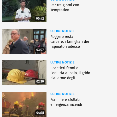
Per tre giorni con
Temptation
00:42
ULTIME NOTIZIE
Roggero resta in
carcere, i famigliari dei
rapinatori adesso
03:07
battono cassa
ULTIME NOTIZIE
I cantieri fermi e
l'edilizia al palo, il grido
d'allarme degli
02:30
architetti
ULTIME NOTIZIE
Fiamme e sfollati
emergenza incendi
04:35