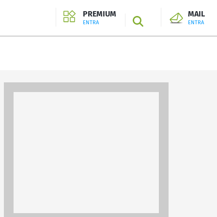
PREMIUM
MAIL
SEARCH
ENTRA
ENTRA
ENTRA