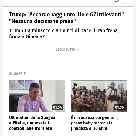
Trump: "Accordo raggiunto, Ue e G7 irrilevanti",
"Nessuna decisione presa"
Trump tra minacce e annunci di pace, l'Iran frena,
firma a Ginevra?
MEDIASET
TG4
SUGGERITI
01:34
01:36
Ultimatum della Spagna
È in vacanza coi genitori,
all'Italia, rimuovete i
preso baby terrorista
controlli alle frontiere
jihadista di 16 anni