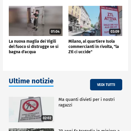
01:04
03:09
La nuova maglia dei Vigili
Milano, al quartiere Isola
del fuoco si distrugge se si
commercianti in rivolta, "la
bagna d'acqua
Ztl ci uccide"
Ultime notizie
VEDI TUTTI
Ma quanti divieti per i nostri
ragazzi
02:02
70 anni fa tragedia in miniera a