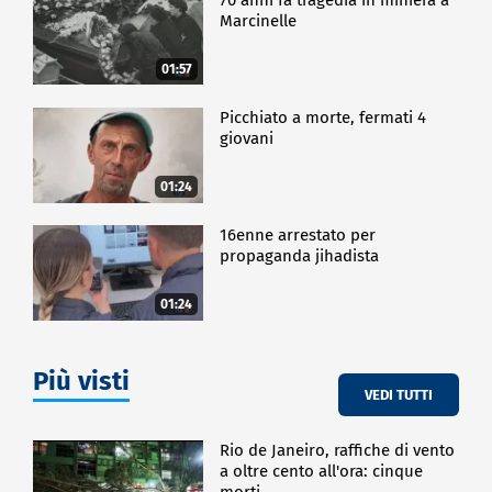
Marcinelle
01:57
Picchiato a morte, fermati 4
giovani
01:24
16enne arrestato per
propaganda jihadista
01:24
Più visti
VEDI TUTTI
Rio de Janeiro, raffiche di vento
a oltre cento all'ora: cinque