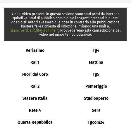
Alcuni video presenti in questa sezione sono stati presi da internet,
quindi valutati di pubblico dominio. Se i soggetti presenti in questi
video o gli autori avessero qualcosa in contrario alla pubblicazione,
basterà fare richiesta di rimozione inviando una mail a:
team_verticali@italiaonline.it
. Provvederemo alla cancellazione del
video nel minor tempo possibile.
Verissimo
Tg4
Rai 1
Mattina
Fuori dal Coro
Tg5
Rai 2
Pomeriggio
Stasera Italia
Studioaperto
Rete 4
Sera
Quarta Repubblica
Tgcom24