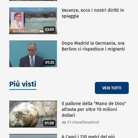
Vacanze, ecco i nostri diritti in
spiaggia
03:05
Dopo Madrid la Germania, ora
Berlino ci rispedisce i migranti
01:25
Più visti
VEDI TUTTI
Il pallone della "Mano de Dios"
all'asta per oltre 10 milioni
dollari
21 visualizzazioni
01:09
A Capri i 220 metri del più