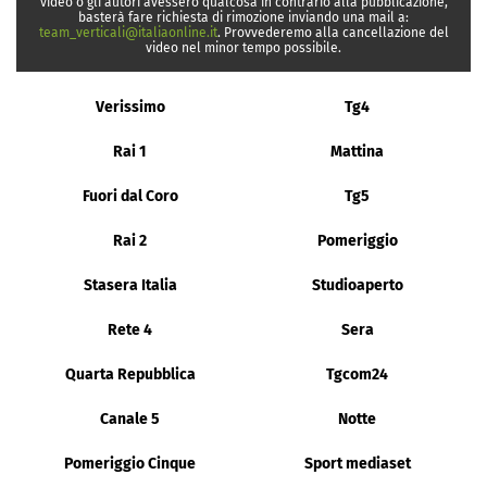
video o gli autori avessero qualcosa in contrario alla pubblicazione,
basterà fare richiesta di rimozione inviando una mail a:
team_verticali@italiaonline.it
. Provvederemo alla cancellazione del
video nel minor tempo possibile.
Verissimo
Tg4
Rai 1
Mattina
Fuori dal Coro
Tg5
Rai 2
Pomeriggio
Stasera Italia
Studioaperto
Rete 4
Sera
Quarta Repubblica
Tgcom24
Canale 5
Notte
Pomeriggio Cinque
Sport mediaset