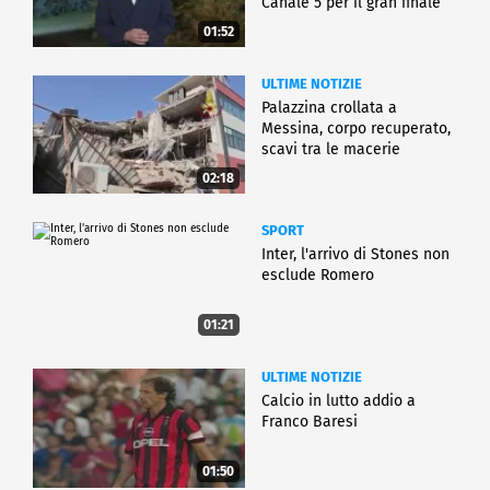
Canale 5 per il gran finale
01:52
ULTIME NOTIZIE
Palazzina crollata a
Messina, corpo recuperato,
scavi tra le macerie
02:18
SPORT
Inter, l'arrivo di Stones non
esclude Romero
01:21
ULTIME NOTIZIE
Calcio in lutto addio a
Franco Baresi
01:50