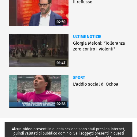
Il reflusso
02:50
ULTIME NOTIZIE
Giorgia Meloni: "Tolleranza
zero contro i violenti"
01:47
SPORT
L'addio social di Ochoa
02:38
Alcuni video presenti in questa sezione sono stati presi da internet,
quindi valutati di pubblico dominio. Se i soggetti presenti in questi