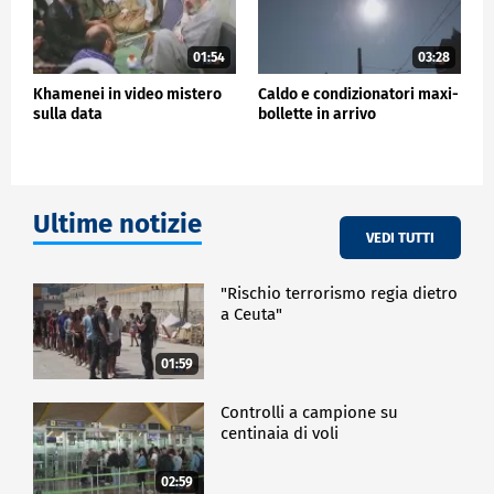
01:54
03:28
Khamenei in video mistero
Caldo e condizionatori maxi-
sulla data
bollette in arrivo
Ultime notizie
VEDI TUTTI
"Rischio terrorismo regia dietro
a Ceuta"
01:59
Controlli a campione su
centinaia di voli
02:59