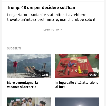
Trump: 48 ore per decidere sull'Iran
I negoziatori iraniani e statunitensi avrebbero
trovato un'intesa preliminare, mancherebbe solo il
via libera di Donald Trump
MEDIASET
TG5
SUGGERITI
02:55
04:50
Mare o montagna, la
In fuga dalle città attenzione
vacanza si accorcia
ai furti