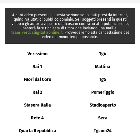
Alcuni video presenti in questa sezione sono stati presi da internet,
quindi valutati di pubblico dominio. Se i soggetti presenti in questi
video o gli autori avessero qualcosa in contrario alla pubblicazione,
basterà fare richiesta di rimozione inviando una mail a:
team_verticali@italiaonline.it
. Provvederemo alla cancellazione del
video nel minor tempo possibile.
Verissimo
Tg4
Rai 1
Mattina
Fuori dal Coro
Tg5
Rai 2
Pomeriggio
Stasera Italia
Studioaperto
Rete 4
Sera
Quarta Repubblica
Tgcom24