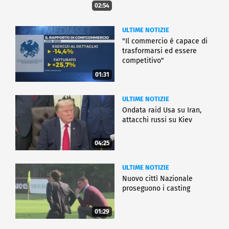
02:54
ULTIME NOTIZIE
"Il commercio è capace di
trasformarsi ed essere
competitivo"
01:31
ULTIME NOTIZIE
Ondata raid Usa su Iran,
attacchi russi su Kiev
04:25
ULTIME NOTIZIE
Nuovo cittì Nazionale
proseguono i casting
01:29