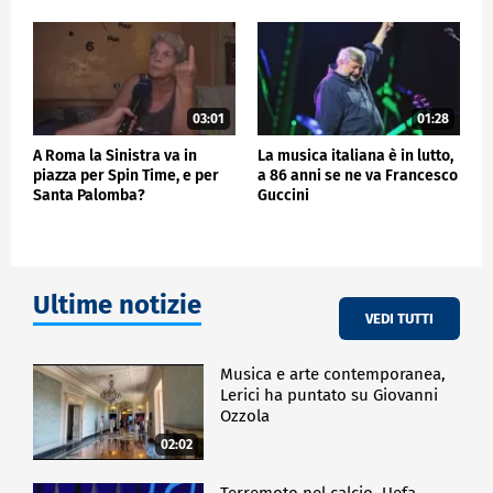
03:01
01:28
A Roma la Sinistra va in
La musica italiana è in lutto,
piazza per Spin Time, e per
a 86 anni se ne va Francesco
Santa Palomba?
Guccini
Ultime notizie
VEDI TUTTI
Musica e arte contemporanea,
Lerici ha puntato su Giovanni
Ozzola
02:02
Terremoto nel calcio, Uefa