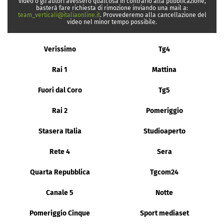
video o gli autori avessero qualcosa in contrario alla pubblicazione,
basterà fare richiesta di rimozione inviando una mail a:
team_verticali@italiaonline.it
. Provvederemo alla cancellazione del
video nel minor tempo possibile.
Verissimo
Tg4
Rai 1
Mattina
Fuori dal Coro
Tg5
Rai 2
Pomeriggio
Stasera Italia
Studioaperto
Rete 4
Sera
Quarta Repubblica
Tgcom24
Canale 5
Notte
Pomeriggio Cinque
Sport mediaset