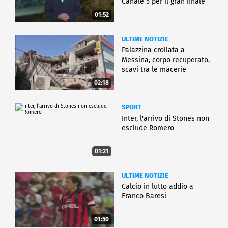
Canale 5 per il gran finale
01:52
ULTIME NOTIZIE
Palazzina crollata a
Messina, corpo recuperato,
scavi tra le macerie
02:18
SPORT
Inter, l'arrivo di Stones non
esclude Romero
01:21
ULTIME NOTIZIE
Calcio in lutto addio a
Franco Baresi
01:50