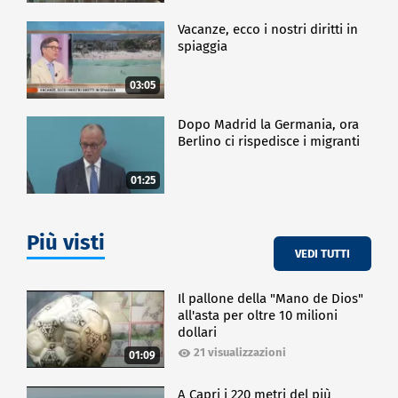
Vacanze, ecco i nostri diritti in
spiaggia
03:05
Dopo Madrid la Germania, ora
Berlino ci rispedisce i migranti
01:25
Più visti
VEDI TUTTI
Il pallone della "Mano de Dios"
all'asta per oltre 10 milioni
dollari
21 visualizzazioni
01:09
A Capri i 220 metri del più