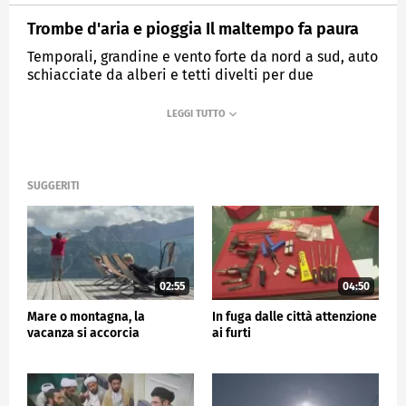
Trombe d'aria e pioggia Il maltempo fa paura
Temporali, grandine e vento forte da nord a sud, auto
schiacciate da alberi e tetti divelti per due
spaventose trombe d'aria nella zona nord di Roma
MEDIASET
TG5
SUGGERITI
02:55
04:50
Mare o montagna, la
In fuga dalle città attenzione
vacanza si accorcia
ai furti