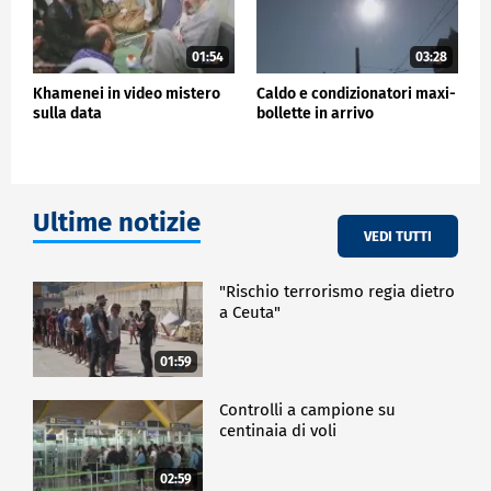
01:54
03:28
Khamenei in video mistero
Caldo e condizionatori maxi-
sulla data
bollette in arrivo
Ultime notizie
VEDI TUTTI
"Rischio terrorismo regia dietro
a Ceuta"
01:59
Controlli a campione su
centinaia di voli
02:59