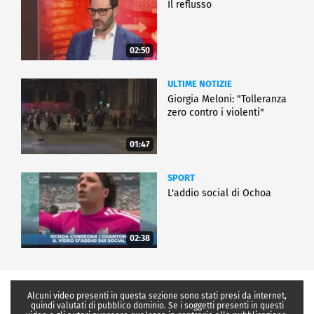
Il reflusso
02:50
ULTIME NOTIZIE
Giorgia Meloni: "Tolleranza
zero contro i violenti"
01:47
SPORT
L'addio social di Ochoa
02:38
Alcuni video presenti in questa sezione sono stati presi da internet,
quindi valutati di pubblico dominio. Se i soggetti presenti in questi