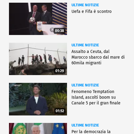
ULTIME NOTIZIE
Uefa e Fifa è scontro
00:38
ULTIME NOTIZIE
Assalto a Ceuta, dal
Marocco sbarco dal mare di
60mila migranti
01:29
ULTIME NOTIZIE
Fenomeno Temptation
Island, ascolti boom su
Canale 5 per il gran finale
01:52
ULTIME NOTIZIE
Per la democrazia la