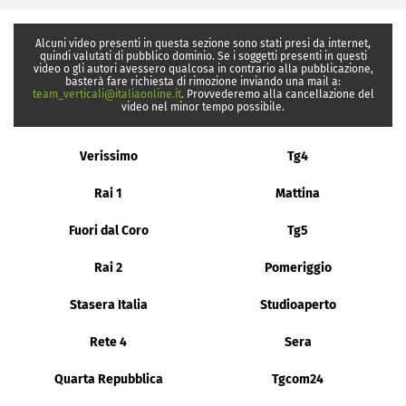
Alcuni video presenti in questa sezione sono stati presi da internet,
quindi valutati di pubblico dominio. Se i soggetti presenti in questi
video o gli autori avessero qualcosa in contrario alla pubblicazione,
basterà fare richiesta di rimozione inviando una mail a:
team_verticali@italiaonline.it
. Provvederemo alla cancellazione del
video nel minor tempo possibile.
Verissimo
Tg4
Rai 1
Mattina
Fuori dal Coro
Tg5
Rai 2
Pomeriggio
Stasera Italia
Studioaperto
Rete 4
Sera
Quarta Repubblica
Tgcom24