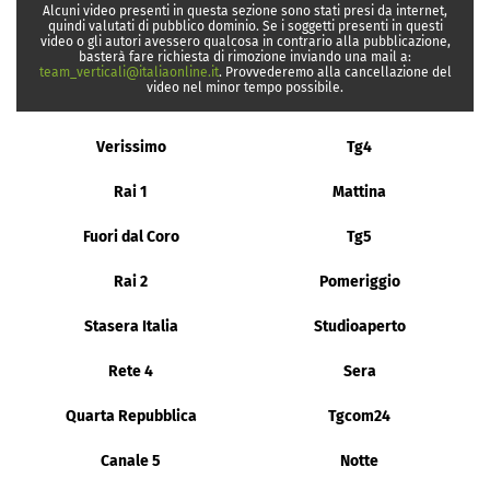
Alcuni video presenti in questa sezione sono stati presi da internet,
quindi valutati di pubblico dominio. Se i soggetti presenti in questi
video o gli autori avessero qualcosa in contrario alla pubblicazione,
basterà fare richiesta di rimozione inviando una mail a:
team_verticali@italiaonline.it
. Provvederemo alla cancellazione del
video nel minor tempo possibile.
Verissimo
Tg4
Rai 1
Mattina
Fuori dal Coro
Tg5
Rai 2
Pomeriggio
Stasera Italia
Studioaperto
Rete 4
Sera
Quarta Repubblica
Tgcom24
Canale 5
Notte