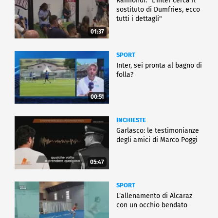
Raimondi: "L'Inter cerca il
sostituto di Dumfries, ecco
tutti i dettagli"
01:37
SPORT
Inter, sei pronta al bagno di
folla?
00:51
INCHIESTE
Garlasco: le testimonianze
degli amici di Marco Poggi
05:47
SPORT
L'allenamento di Alcaraz
con un occhio bendato