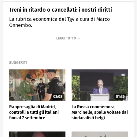
Treni in ritardo o cancellati: i nostri diritti
La rubrica economica del Tg4 a cura di Marco
Onnembo.
MEDIASET
TG4
SUGGERITI
03:08
01:36
Rappresaglia di Madrid,
La Russa commemora
controlli a tutti gli italiani
Marcinelle, spalle voltate dai
fino al 7 settembre
sindacalisti belgi