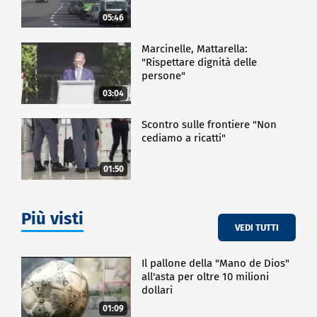
05:46
Marcinelle, Mattarella:
"Rispettare dignità delle
persone"
03:04
Scontro sulle frontiere "Non
cediamo a ricatti"
01:50
Più visti
VEDI TUTTI
Il pallone della "Mano de Dios"
all'asta per oltre 10 milioni
dollari
01:09