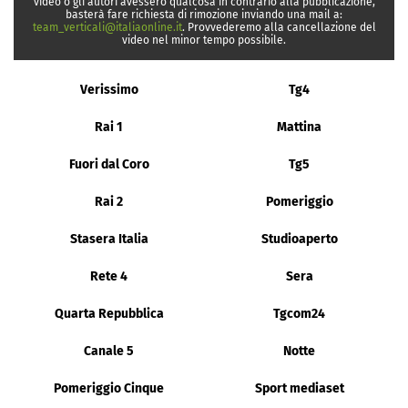
video o gli autori avessero qualcosa in contrario alla pubblicazione,
basterà fare richiesta di rimozione inviando una mail a:
team_verticali@italiaonline.it
. Provvederemo alla cancellazione del
video nel minor tempo possibile.
Verissimo
Tg4
Rai 1
Mattina
Fuori dal Coro
Tg5
Rai 2
Pomeriggio
Stasera Italia
Studioaperto
Rete 4
Sera
Quarta Repubblica
Tgcom24
Canale 5
Notte
Pomeriggio Cinque
Sport mediaset