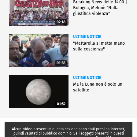
Breaking News delle 14.00 |
Bologna, Meloni: "Nulla
giustifica violenza"
02:18
ULTIME NOTIZIE
"Mattarella si metta mano
sulla coscienza"
01:38
ULTIME NOTIZIE
Ma la Luna non è solo un
satellite
01:52
Alcuni video presenti in questa sezione sono stati presi da internet,
quindi valutati di pubblico dominio. Se i soggetti presenti in questi