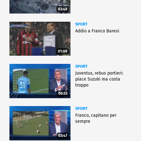
03:49
SPORT
Addio a Franco Baresi
01:08
SPORT
Juventus, rebus portieri:
piace Suzuki ma costa
troppo
00:53
SPORT
Franco, capitano per
sempre
03:47