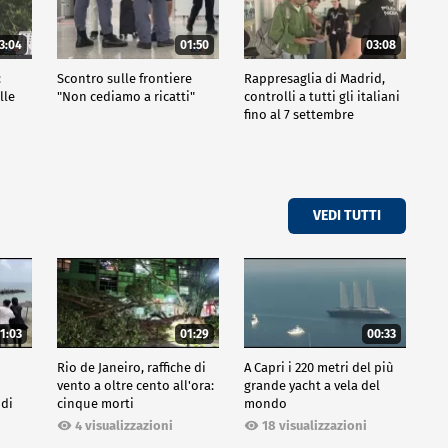
3:04
01:50
03:08
:
Scontro sulle frontiere
Rappresaglia di Madrid,
lle
"Non cediamo a ricatti"
controlli a tutti gli italiani
fino al 7 settembre
VEDI TUTTI
1:03
01:29
00:33
Rio de Janeiro, raffiche di
A Capri i 220 metri del più
vento a oltre cento all'ora:
grande yacht a vela del
 di
cinque morti
mondo
4 visualizzazioni
18 visualizzazioni