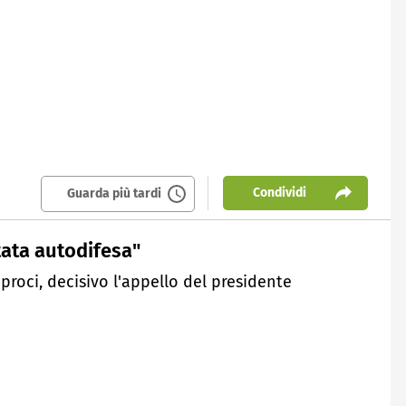
Condividi
Guarda più tardi
tata autodifesa"
iproci, decisivo l'appello del presidente