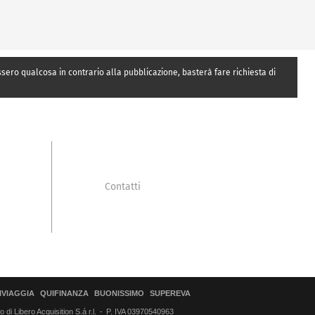
essero qualcosa in contrario alla pubblicazione, basterà fare richiesta di
Contatti
IVIAGGIA
QUIFINANZA
BUONISSIMO
SUPEREVA
di Libero Acquisition S.á r.l.
P. IVA 03970540963