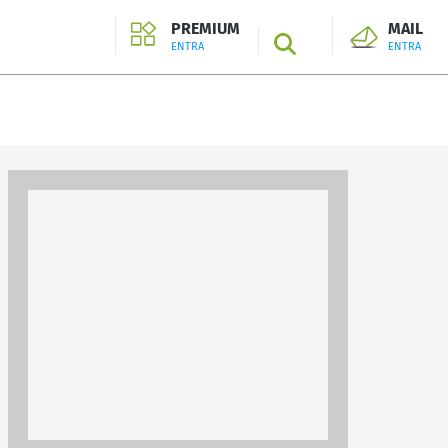
PREMIUM
MAIL
SEARCH
ENTRA
ENTRA
ENTRA