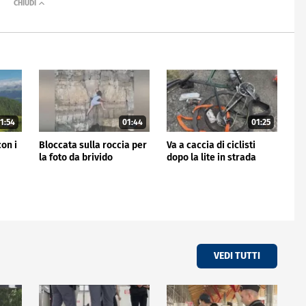
1:54
01:44
01:25
con i
Bloccata sulla roccia per
Va a caccia di ciclisti
la foto da brivido
dopo la lite in strada
VEDI TUTTI