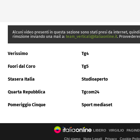
Alcuni video presenti in questa sezione sono stati presi da internet, quindi
rimozione inviando una mail a:
team_verticali@italiaonline.it
. Provvedere
Verissimo
Tg4
Fuori dal Coro
Tg5
Stasera Italia
Studioaperto
Quarta Repubblica
Tgcom24
Pomeriggio Cinque
Sport mediaset
LIBERO
VIRGILIO
PAGINE
Chi siamo
Note Legali
Privacy
Cookie Poli