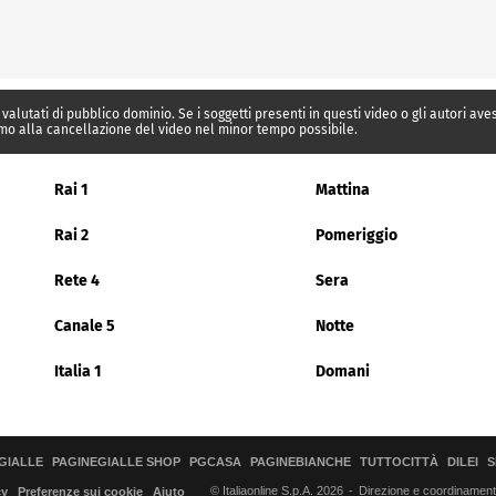
 valutati di pubblico dominio. Se i soggetti presenti in questi video o gli autori av
mo alla cancellazione del video nel minor tempo possibile.
Rai 1
Mattina
Rai 2
Pomeriggio
Rete 4
Sera
Canale 5
Notte
Italia 1
Domani
GIALLE
PAGINEGIALLE SHOP
PGCASA
PAGINEBIANCHE
TUTTOCITTÀ
DILEI
S
© Italiaonline S.p.A. 2026
Direzione e coordinamento 
cy
Preferenze sui cookie
Aiuto