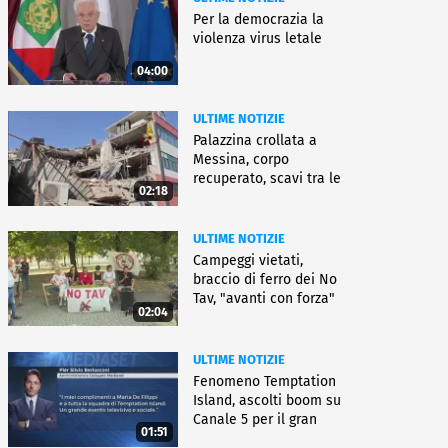
Per la democrazia la
violenza virus letale
04:00
ULTIME NOTIZIE
Palazzina crollata a
Messina, corpo
recuperato, scavi tra le
02:18
macerie
ULTIME NOTIZIE
Campeggi vietati,
braccio di ferro dei No
Tav, "avanti con forza"
02:04
ULTIME NOTIZIE
Fenomeno Temptation
Island, ascolti boom su
Canale 5 per il gran
01:51
finale