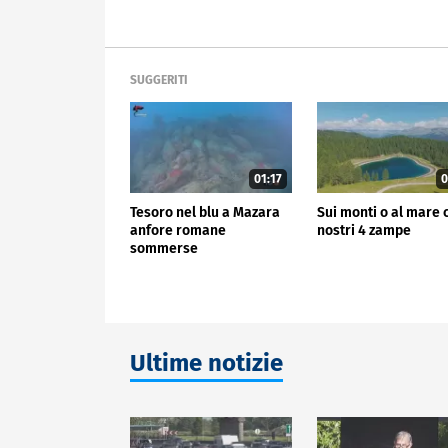
SUGGERITI
01:17
0
Tesoro nel blu a Mazara
Sui monti o al mare 
anfore romane
nostri 4 zampe
sommerse
Ultime notizie