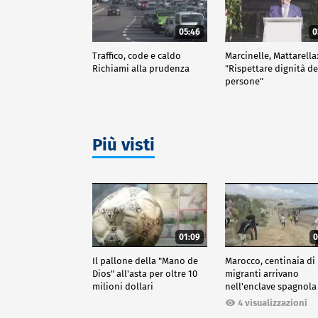
05:46
0
Traffico, code e caldo
Marcinelle, Mattarella
Richiami alla prudenza
"Rispettare dignità de
persone"
Più visti
01:09
0
Il pallone della "Mano de
Marocco, centinaia di
Dios" all'asta per oltre 10
migranti arrivano
milioni dollari
nell'enclave spagnola
Ceuta
4 visualizzazioni