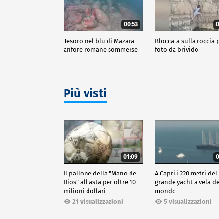
00:53
0
Tesoro nel blu di Mazara
Bloccata sulla roccia p
anfore romane sommerse
foto da brivido
Più visti
01:09
0
Il pallone della "Mano de
A Capri i 220 metri del
Dios" all'asta per oltre 10
grande yacht a vela de
milioni dollari
mondo
21 visualizzazioni
5 visualizzazioni