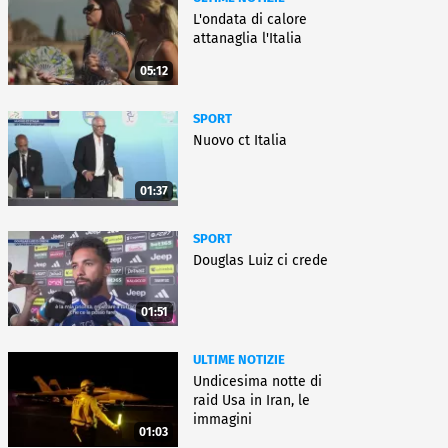
L'ondata di calore
attanaglia l'Italia
05:12
SPORT
Nuovo ct Italia
01:37
SPORT
Douglas Luiz ci crede
01:51
ULTIME NOTIZIE
Undicesima notte di
raid Usa in Iran, le
immagini
01:03