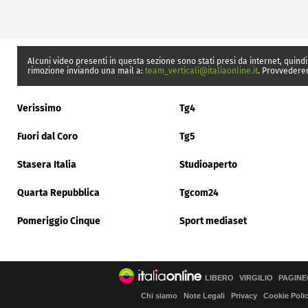
Alcuni video presenti in questa sezione sono stati presi da internet, quindi
rimozione inviando una mail a:
team_verticali@italiaonline.it
. Provvedere
Verissimo
Tg4
Fuori dal Coro
Tg5
Stasera Italia
Studioaperto
Quarta Repubblica
Tgcom24
Pomeriggio Cinque
Sport mediaset
LIBERO
VIRGILIO
PAGINE
Chi siamo
Note Legali
Privacy
Cookie Poli