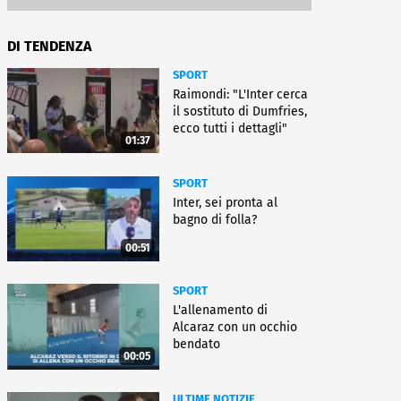
DI TENDENZA
SPORT
Raimondi: "L'Inter cerca
il sostituto di Dumfries,
ecco tutti i dettagli"
01:37
SPORT
Inter, sei pronta al
bagno di folla?
00:51
SPORT
L'allenamento di
Alcaraz con un occhio
bendato
00:05
ULTIME NOTIZIE