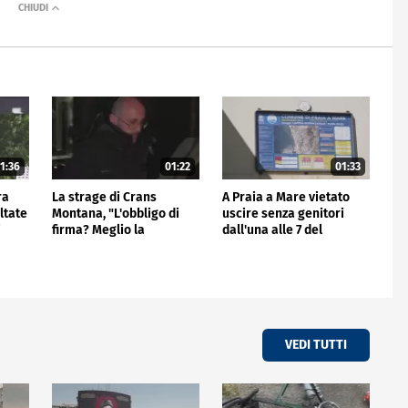
1:36
01:22
01:33
ra
La strage di Crans
A Praia a Mare vietato
ltate
Montana, "L'obbligo di
uscire senza genitori
i
firma? Meglio la
dall'una alle 7 del
videocall"
mattino
VEDI TUTTI