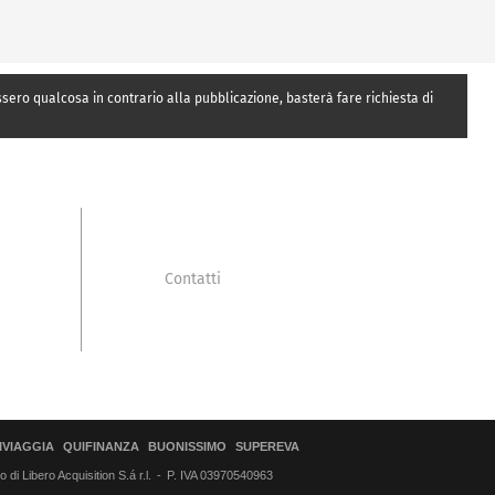
essero qualcosa in contrario alla pubblicazione, basterà fare richiesta di
Contatti
IVIAGGIA
QUIFINANZA
BUONISSIMO
SUPEREVA
di Libero Acquisition S.á r.l.
P. IVA 03970540963