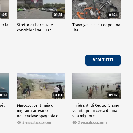
1:05
01:25
01:24
er la
Stretto di Hormuz le
Travolge i ciclisti dopo una
condizioni dell'Iran
lite
VEDI TUTTI
0:33
01:03
01:07
 più
Marocco, centinaia di
I migranti di Ceuta: "Siamo
l
migranti arrivano
venuti qui in cerca di una
nell'enclave spagnola di
vita migliore"
Ceuta
2 visualizzazioni
4 visualizzazioni