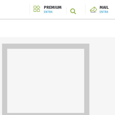
PREMIUM
MAIL
SEARCH
ENTRA
ENTRA
ENTRA