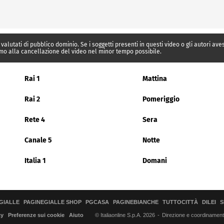
 valutati di pubblico dominio. Se i soggetti presenti in questi video o gli autori av
mo alla cancellazione del video nel minor tempo possibile.
Rai 1
Mattina
Rai 2
Pomeriggio
Rete 4
Sera
Canale 5
Notte
Italia 1
Domani
GIALLE
PAGINEGIALLE SHOP
PGCASA
PAGINEBIANCHE
TUTTOCITTÀ
DILEI
S
© Italiaonline S.p.A. 2026
Direzione e coordinamento 
cy
Preferenze sui cookie
Aiuto