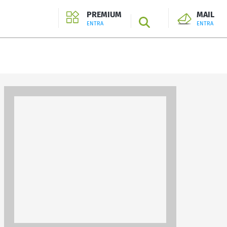
PREMIUM
MAIL
SEARCH
ENTRA
ENTRA
ENTRA