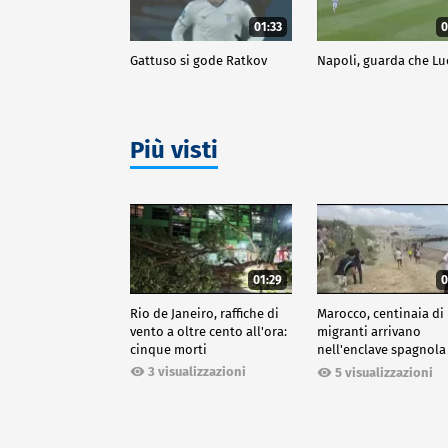
01:33
0
Gattuso si gode Ratkov
Napoli, guarda che Lu
Più visti
01:29
0
Rio de Janeiro, raffiche di
Marocco, centinaia di
vento a oltre cento all'ora:
migranti arrivano
cinque morti
nell'enclave spagnola
Ceuta
3 visualizzazioni
5 visualizzazioni