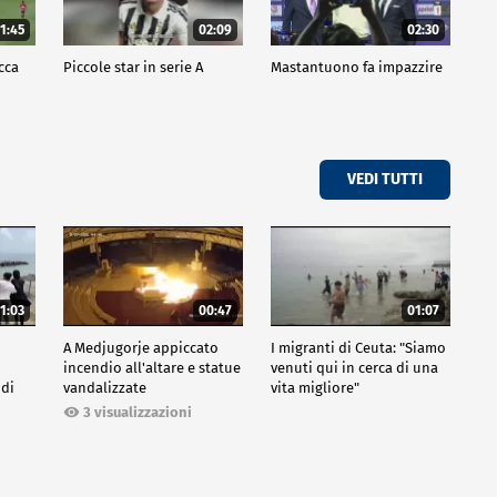
1:45
02:09
02:30
cca
Piccole star in serie A
Mastantuono fa impazzire
VEDI TUTTI
1:03
00:47
01:07
A Medjugorje appiccato
I migranti di Ceuta: "Siamo
incendio all'altare e statue
venuti qui in cerca di una
 di
vandalizzate
vita migliore"
3 visualizzazioni