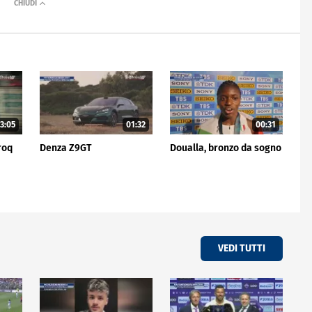
3:05
01:32
00:31
roq
Denza Z9GT
Doualla, bronzo da sogno
VEDI TUTTI