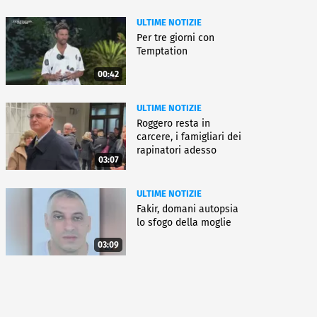
ULTIME NOTIZIE
Per tre giorni con
Temptation
00:42
ULTIME NOTIZIE
Roggero resta in
carcere, i famigliari dei
rapinatori adesso
03:07
battono cassa
ULTIME NOTIZIE
Fakir, domani autopsia
lo sfogo della moglie
03:09