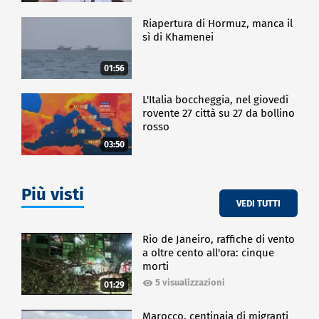
Riapertura di Hormuz, manca il
sì di Khamenei
01:56
L'Italia boccheggia, nel giovedì
rovente 27 città su 27 da bollino
rosso
03:50
Più visti
VEDI TUTTI
Rio de Janeiro, raffiche di vento
a oltre cento all'ora: cinque
morti
5 visualizzazioni
01:29
Marocco, centinaia di migranti