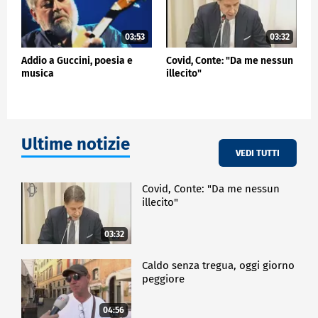
03:53
03:32
Addio a Guccini, poesia e
Covid, Conte: "Da me nessun
musica
illecito"
Ultime notizie
VEDI TUTTI
Covid, Conte: "Da me nessun
illecito"
03:32
Caldo senza tregua, oggi giorno
peggiore
04:56