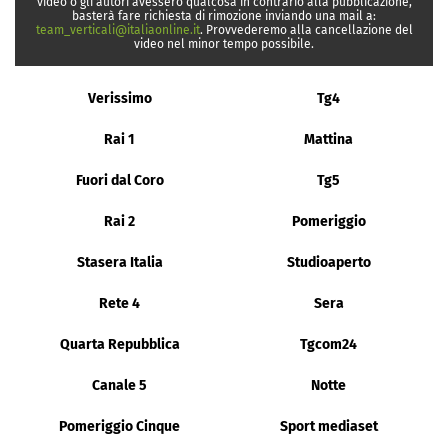
video o gli autori avessero qualcosa in contrario alla pubblicazione,
basterà fare richiesta di rimozione inviando una mail a:
team_verticali@italiaonline.it
. Provvederemo alla cancellazione del
video nel minor tempo possibile.
Verissimo
Tg4
Rai 1
Mattina
Fuori dal Coro
Tg5
Rai 2
Pomeriggio
Stasera Italia
Studioaperto
Rete 4
Sera
Quarta Repubblica
Tgcom24
Canale 5
Notte
Pomeriggio Cinque
Sport mediaset