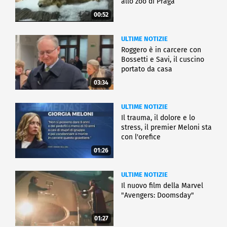
allo zoo di Praga
00:52
ULTIME NOTIZIE
Roggero è in carcere con
Bossetti e Savi, il cuscino
portato da casa
03:34
ULTIME NOTIZIE
Il trauma, il dolore e lo
stress, il premier Meloni sta
con l'orefice
01:26
ULTIME NOTIZIE
Il nuovo film della Marvel
"Avengers: Doomsday"
01:27