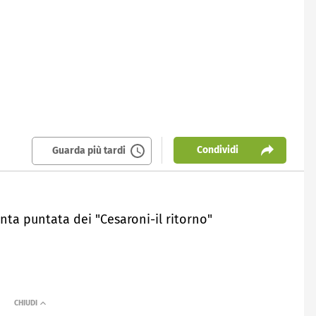
Condividi
Guarda più tardi
inta puntata dei "Cesaroni-il ritorno"