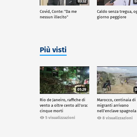
03:32
0
Covid, Conte: "Da me
Caldo senza tregua, o
nessun illecito"
giorno peggiore
Più visti
01:29
0
Rio de Janeiro, raffiche di
Marocco, centinaia di
vento a oltre cento all'ora:
migranti arrivano
cinque morti
nell'enclave spagnola
Ceuta
5 visualizzazioni
8 visualizzazioni