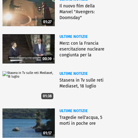
Il nuovo film della
Marvel "Avengers:
Doomsday"
01:27
ULTIME NOTIZIE
Merz: con la Francia
esercitazione nucleare
congiunta per la
00:39
deterrenza
ULTIME NOTIZIE
Stasera in Tv sulle reti
Mediaset, 18 luglio
01:38
ULTIME NOTIZIE
Tragedie nell'acqua, 5
morti in poche ore
01:17