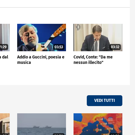
1:29
03:53
03:32
a dal
Addio a Guccini, poesia e
Covid, Conte: "Da me
musica
nessun illecito"
VEDI TUTTI