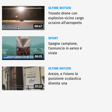
ULTIME NOTIZIE
Trovato drone con
esplosivo vicino cargo
ucraino all'aeroporto
00:47
Lipsia
SPORT
Spagna campione,
l'annuncio in aereo è
virale
00:35
ULTIME NOTIZIE
Arezzo, a Foiano la
punizione scolastica
diventa una
01:33
rieducazione