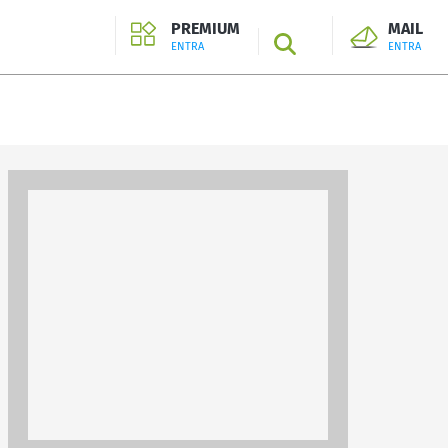
PREMIUM
MAIL
SEARCH
ENTRA
ENTRA
ENTRA