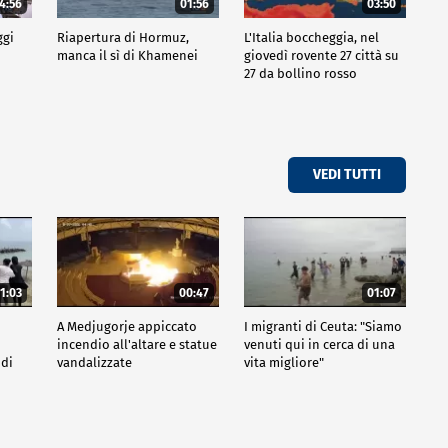
4:56
01:56
03:50
ggi
Riapertura di Hormuz,
L'Italia boccheggia, nel
manca il sì di Khamenei
giovedì rovente 27 città su
27 da bollino rosso
VEDI TUTTI
1:03
00:47
01:07
A Medjugorje appiccato
I migranti di Ceuta: "Siamo
incendio all'altare e statue
venuti qui in cerca di una
 di
vandalizzate
vita migliore"