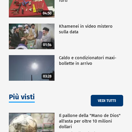
furti
Altro momento importante è stata la cerimonia di
premiazione dei Gioco per sempre Awards, il premio
04:50
che valorizza le migliori novità di prodotto
dell'anno.
Khamenei in video mistero
sulla data
CRONACA
01:54
Caldo e condizionatori maxi-
bollette in arrivo
03:28
Più visti
VEDI TUTTI
Il pallone della "Mano de Dios"
all'asta per oltre 10 milioni
dollari