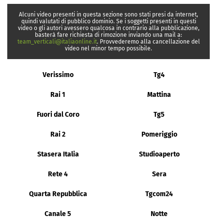
Alcuni video presenti in questa sezione sono stati presi da internet,
quindi valutati di pubblico dominio. Se i soggetti presenti in questi
video o gli autori avessero qualcosa in contrario alla pubblicazione,
basterà fare richiesta di rimozione inviando una mail a:
team_verticali@italiaonline.it
. Provvederemo alla cancellazione del
video nel minor tempo possibile.
Verissimo
Tg4
Rai 1
Mattina
Fuori dal Coro
Tg5
Rai 2
Pomeriggio
Stasera Italia
Studioaperto
Rete 4
Sera
Quarta Repubblica
Tgcom24
Canale 5
Notte