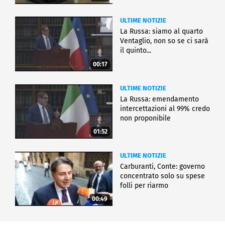
ULTIME NOTIZIE
La Russa: siamo al quarto
Ventaglio, non so se ci sarà
il quinto...
00:17
ULTIME NOTIZIE
La Russa: emendamento
intercettazioni al 99% credo
non proponibile
01:52
ULTIME NOTIZIE
Carburanti, Conte: governo
concentrato solo su spese
folli per riarmo
00:49