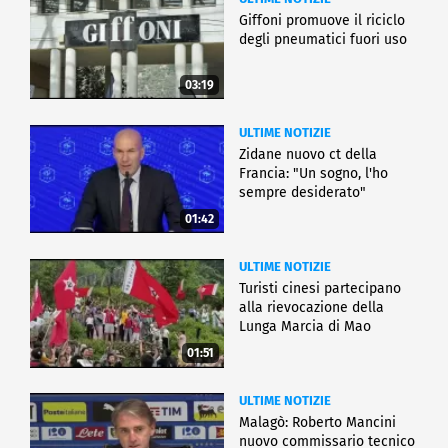
Giffoni promuove il riciclo
degli pneumatici fuori uso
03:19
ULTIME NOTIZIE
Zidane nuovo ct della
Francia: "Un sogno, l'ho
sempre desiderato"
01:42
ULTIME NOTIZIE
Turisti cinesi partecipano
alla rievocazione della
Lunga Marcia di Mao
01:51
ULTIME NOTIZIE
Malagò: Roberto Mancini
nuovo commissario tecnico