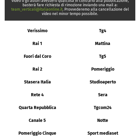
video o gli autori avessero qualcosa in contrario alla pubblicazione,
basterà fare richiesta di rimozione inviando una mail a:
team_verticali@italiaonline.it
. Provvederemo alla cancellazione del
video nel minor tempo possibile.
Verissimo
Tg4
Rai 1
Mattina
Fuori dal Coro
Tg5
Rai 2
Pomeriggio
Stasera Italia
Studioaperto
Rete 4
Sera
Quarta Repubblica
Tgcom24
Canale 5
Notte
Pomeriggio Cinque
Sport mediaset