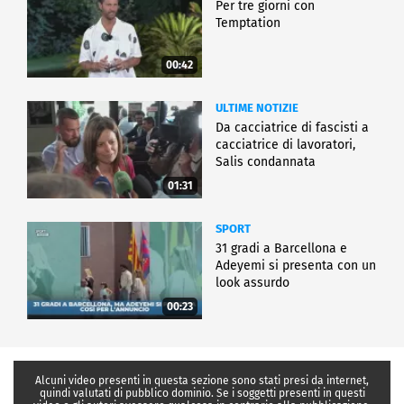
Per tre giorni con
Temptation
00:42
ULTIME NOTIZIE
Da cacciatrice di fascisti a
cacciatrice di lavoratori,
Salis condannata
01:31
SPORT
31 gradi a Barcellona e
Adeyemi si presenta con un
look assurdo
00:23
Alcuni video presenti in questa sezione sono stati presi da internet,
quindi valutati di pubblico dominio. Se i soggetti presenti in questi