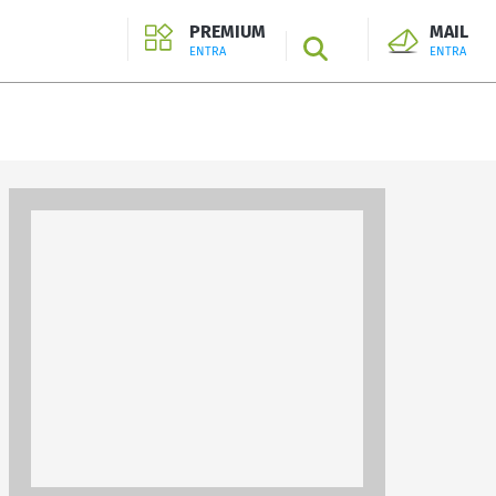
PREMIUM
MAIL
SEARCH
ENTRA
ENTRA
ENTRA