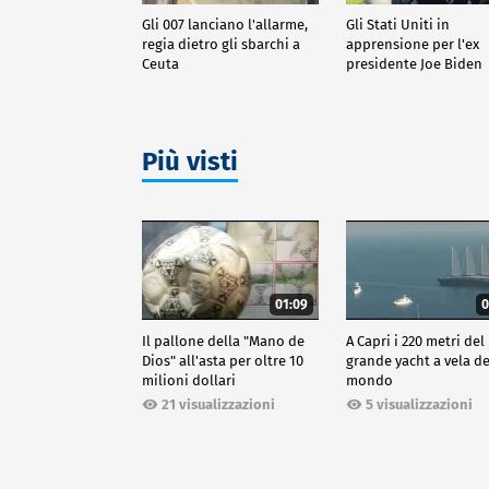
Gli 007 lanciano l'allarme,
Gli Stati Uniti in
regia dietro gli sbarchi a
apprensione per l'ex
Ceuta
presidente Joe Biden
Più visti
01:09
0
Il pallone della "Mano de
A Capri i 220 metri del
Dios" all'asta per oltre 10
grande yacht a vela de
milioni dollari
mondo
21 visualizzazioni
5 visualizzazioni