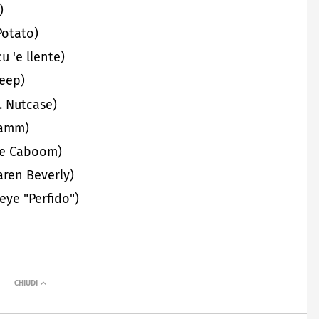
)
Potato)
u 'e llente)
Peep)
. Nutcase)
Hamm)
uke Caboom)
aren Beverly)
eye "Perfido")