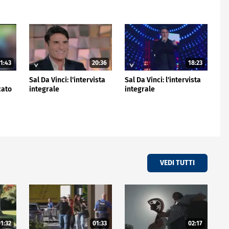
1:43
20:36
18:23
Sal Da Vinci: l'intervista
Sal Da Vinci: l'intervista
cato
integrale
integrale
VEDI TUTTI
1:32
01:33
02:17