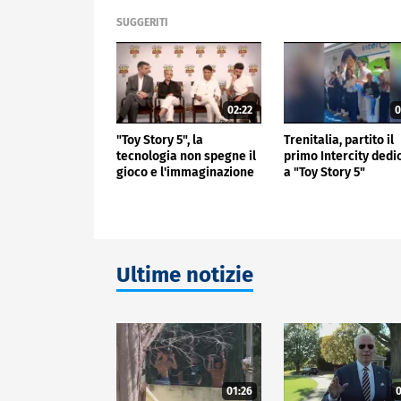
SUGGERITI
02:22
0
"Toy Story 5", la
Trenitalia, partito il
tecnologia non spegne il
primo Intercity dedi
gioco e l'immaginazione
a "Toy Story 5"
Ultime notizie
01:26
0