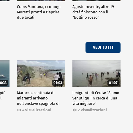
Crans Montana, i coniugi
Agosto rovente, altre 19
Moretti pronti a riaprire
città finiscono con il
due locali
"bollino rosso"
VEDI TUTTI
0:33
01:03
01:07
 più
Marocco, centinaia di
I migranti di Ceuta: "Siamo
l
migranti arrivano
venuti qui in cerca di una
nell'enclave spagnola di
vita migliore"
Ceuta
2 visualizzazioni
4 visualizzazioni