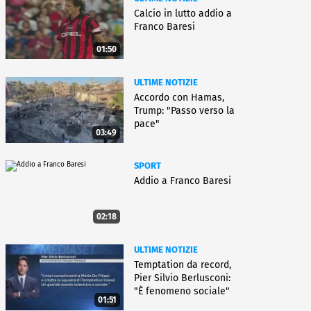
Calcio in lutto addio a
Franco Baresi
01:50
ULTIME NOTIZIE
Accordo con Hamas,
Trump: "Passo verso la
pace"
03:49
SPORT
Addio a Franco Baresi
02:18
ULTIME NOTIZIE
Temptation da record,
Pier Silvio Berlusconi:
"È fenomeno sociale"
01:51