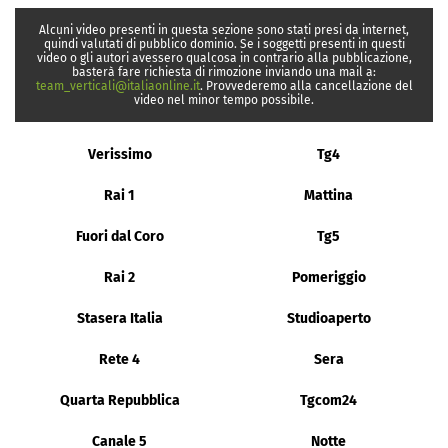
Alcuni video presenti in questa sezione sono stati presi da internet,
quindi valutati di pubblico dominio. Se i soggetti presenti in questi
video o gli autori avessero qualcosa in contrario alla pubblicazione,
basterà fare richiesta di rimozione inviando una mail a:
team_verticali@italiaonline.it
. Provvederemo alla cancellazione del
video nel minor tempo possibile.
Verissimo
Tg4
Rai 1
Mattina
Fuori dal Coro
Tg5
Rai 2
Pomeriggio
Stasera Italia
Studioaperto
Rete 4
Sera
Quarta Repubblica
Tgcom24
Canale 5
Notte