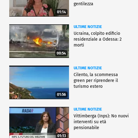
gentilezza
01:14
ULTIME NOTIZIE
Ucraina, colpito edificio
residenziale a Odessa: 2
morti
00:54
ULTIME NOTIZIE
Cilento, la scommessa
green per riprendere il
turismo estero
01:56
ULTIME NOTIZIE
Vittimberga (Inps): No nuovi
interventi su età
pensionabile
01:13