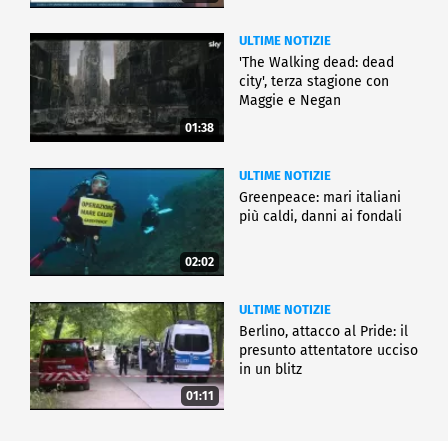
ULTIME NOTIZIE
'The Walking dead: dead
city', terza stagione con
Maggie e Negan
01:38
ULTIME NOTIZIE
Greenpeace: mari italiani
più caldi, danni ai fondali
02:02
ULTIME NOTIZIE
Berlino, attacco al Pride: il
presunto attentatore ucciso
in un blitz
01:11