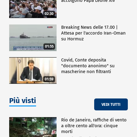
accolgono Papa Leone XIV
02:30
Breaking News delle 17.00 |
Attesa per l'accordo Iran-Oman
su Hormuz
01:55
Covid, Conte deposita
"documento anonimo" su
mascherine non filtranti
01:59
Più visti
VEDI TUTTI
Rio de Janeiro, raffiche di vento
a oltre cento all'ora: cinque
morti