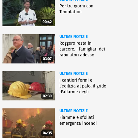
Per tre giorni con
Temptation
00:42
ULTIME NOTIZIE
Roggero resta in
carcere, i famigliari dei
rapinatori adesso
03:07
battono cassa
ULTIME NOTIZIE
I cantieri fermi e
l'edilizia al palo, il grido
d'allarme degli
02:30
architetti
ULTIME NOTIZIE
Fiamme e sfollati
emergenza incendi
04:35