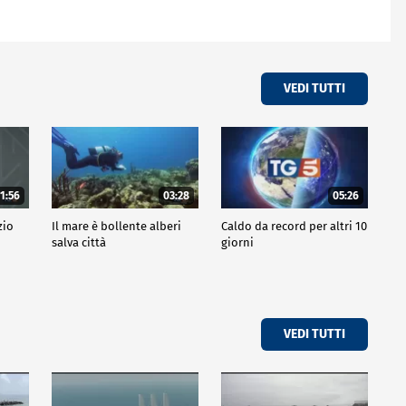
VEDI TUTTI
1:56
03:28
05:26
zio
Il mare è bollente alberi
Caldo da record per altri 10
salva città
giorni
VEDI TUTTI