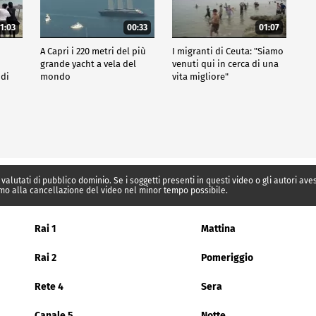
1:03
00:33
01:07
A Capri i 220 metri del più
I migranti di Ceuta: "Siamo
grande yacht a vela del
venuti qui in cerca di una
 di
mondo
vita migliore"
 valutati di pubblico dominio. Se i soggetti presenti in questi video o gli autori av
mo alla cancellazione del video nel minor tempo possibile.
Rai 1
Mattina
Rai 2
Pomeriggio
Rete 4
Sera
Canale 5
Notte