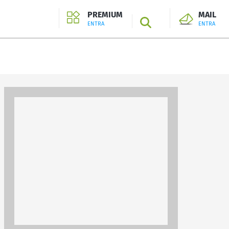
PREMIUM
MAIL
SEARCH
ENTRA
ENTRA
ENTRA