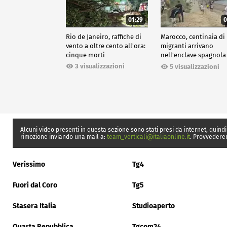
01:29
0
Rio de Janeiro, raffiche di
Marocco, centinaia di
vento a oltre cento all'ora:
migranti arrivano
cinque morti
nell'enclave spagnola
Ceuta
3 visualizzazioni
5 visualizzazioni
Alcuni video presenti in questa sezione sono stati presi da internet, quindi
rimozione inviando una mail a:
team_verticali@italiaonline.it
. Provvedere
Verissimo
Tg4
Fuori dal Coro
Tg5
Stasera Italia
Studioaperto
Quarta Repubblica
Tgcom24