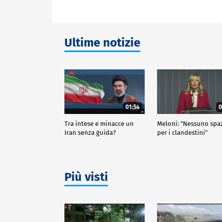
Ultime notizie
01:54
0
Tra intese e minacce un
Meloni: "Nessuno spa
Iran senza guida?
per i clandestini"
Più visti