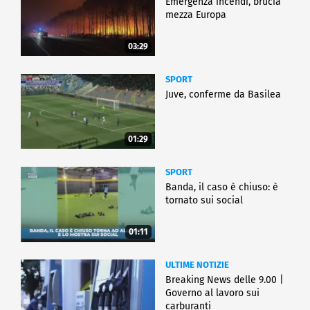
Emergenza incendi, brucia
mezza Europa
03:29
SPORT
Juve, conferme da Basilea
01:29
SPORT
Banda, il caso è chiuso: è
tornato sui social
01:11
ULTIME NOTIZIE
Breaking News delle 9.00 |
Governo al lavoro sui
carburanti