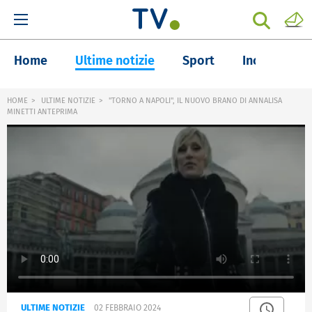
Home
Ultime notizie
Sport
Inchieste
HOME
ULTIME NOTIZIE
"TORNO A NAPOLI", IL NUOVO BRANO DI ANNALISA
MINETTI ANTEPRIMA
ULTIME NOTIZIE
02 FEBBRAIO 2024