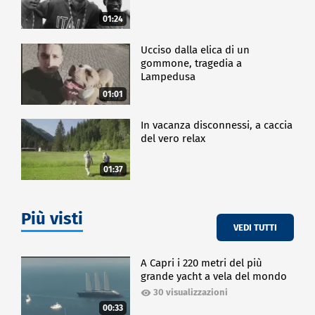
bene.
01:24
SPETTACOLO
Ucciso dalla elica di un
gommone, tragedia a
Lampedusa
01:01
In vacanza disconnessi, a caccia
del vero relax
01:37
Più visti
VEDI TUTTI
A Capri i 220 metri del più
grande yacht a vela del mondo
30 visualizzazioni
00:33