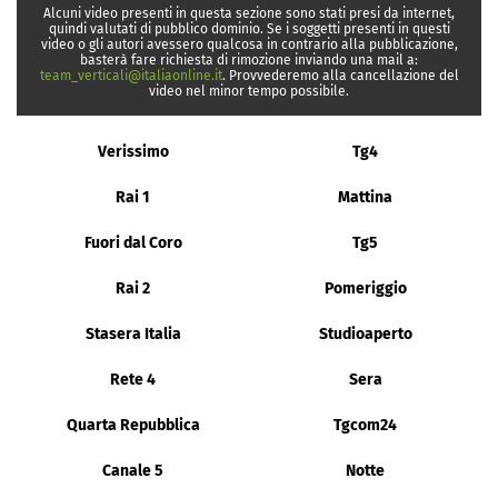
Alcuni video presenti in questa sezione sono stati presi da internet,
quindi valutati di pubblico dominio. Se i soggetti presenti in questi
video o gli autori avessero qualcosa in contrario alla pubblicazione,
basterà fare richiesta di rimozione inviando una mail a:
team_verticali@italiaonline.it
. Provvederemo alla cancellazione del
video nel minor tempo possibile.
Verissimo
Tg4
Rai 1
Mattina
Fuori dal Coro
Tg5
Rai 2
Pomeriggio
Stasera Italia
Studioaperto
Rete 4
Sera
Quarta Repubblica
Tgcom24
Canale 5
Notte