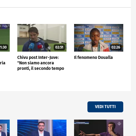
1:30
02:51
02:26
Chivu post Inter-Juve:
Il fenomeno Doualla
oria
"Non siamo ancora
pronti, il secondo tempo
non mi è piaciuto"
VEDI TUTTI