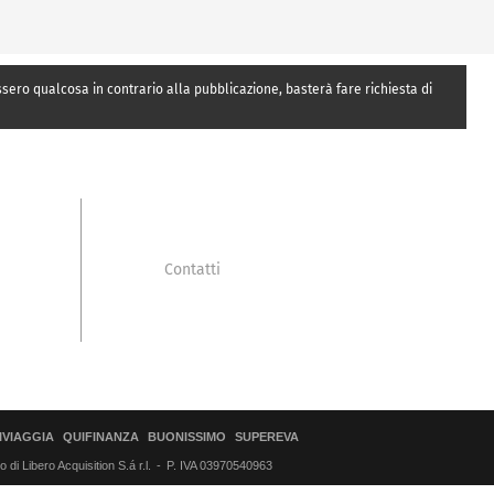
essero qualcosa in contrario alla pubblicazione, basterà fare richiesta di
Contatti
IVIAGGIA
QUIFINANZA
BUONISSIMO
SUPEREVA
di Libero Acquisition S.á r.l.
P. IVA 03970540963