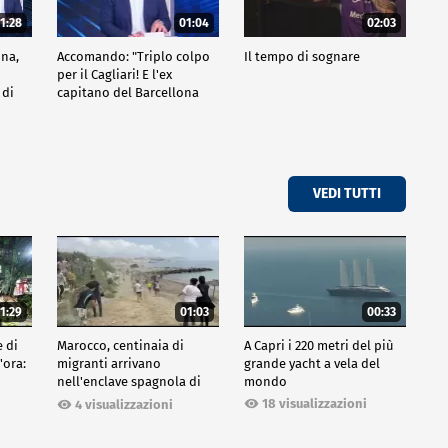
1:28
01:04
02:03
na,
Accomando: "Triplo colpo
Il tempo di sognare
per il Cagliari! E l'ex
 di
capitano del Barcellona
one"
passa al Liverpool"
VEDI TUTTI
1:29
01:03
00:33
e di
Marocco, centinaia di
A Capri i 220 metri del più
'ora:
migranti arrivano
grande yacht a vela del
nell'enclave spagnola di
mondo
Ceuta
18 visualizzazioni
4 visualizzazioni