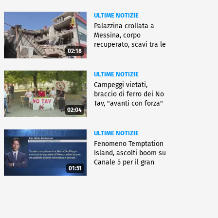
ULTIME NOTIZIE
Palazzina crollata a
Messina, corpo
recuperato, scavi tra le
02:18
macerie
ULTIME NOTIZIE
Campeggi vietati,
braccio di ferro dei No
Tav, "avanti con forza"
02:04
ULTIME NOTIZIE
Fenomeno Temptation
Island, ascolti boom su
Canale 5 per il gran
01:51
finale