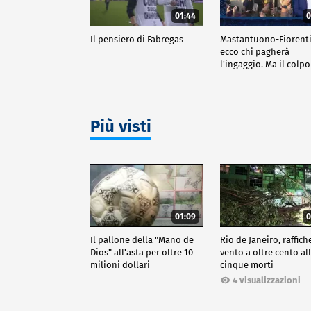
01:44
0
Il pensiero di Fabregas
Mastantuono-Fiorenti
ecco chi pagherà
l'ingaggio. Ma il colpo
giornata è del Frosin
Più visti
01:09
0
Il pallone della "Mano de
Rio de Janeiro, raffich
Dios" all'asta per oltre 10
vento a oltre cento all
milioni dollari
cinque morti
4 visualizzazioni