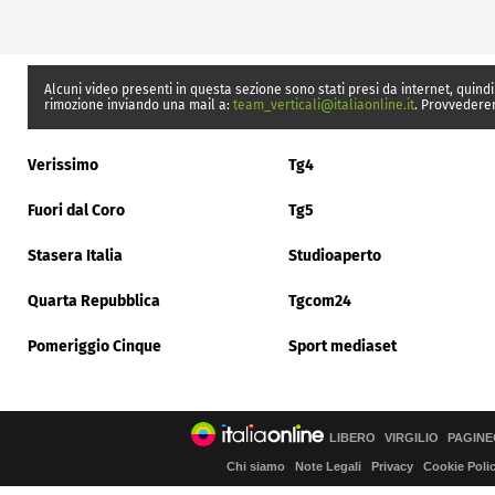
Alcuni video presenti in questa sezione sono stati presi da internet, quindi
rimozione inviando una mail a:
team_verticali@italiaonline.it
. Provvedere
Verissimo
Tg4
Fuori dal Coro
Tg5
Stasera Italia
Studioaperto
Quarta Repubblica
Tgcom24
Pomeriggio Cinque
Sport mediaset
LIBERO
VIRGILIO
PAGINE
Chi siamo
Note Legali
Privacy
Cookie Poli