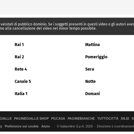
 valutati di pubblico dominio. Se i soggetti presenti in questi video o gli autori av
mo alla cancellazione del video nel minor tempo possibile.
Rai 1
Mattina
Rai 2
Pomeriggio
Rete 4
Sera
Canale 5
Notte
Italia 1
Domani
GIALLE
PAGINEGIALLE SHOP
PGCASA
PAGINEBIANCHE
TUTTOCITTÀ
DILEI
S
© Italiaonline S.p.A. 2026
Direzione e coordinamento 
cy
Preferenze sui cookie
Aiuto