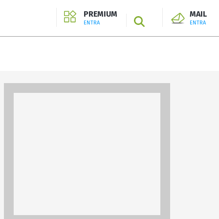
PREMIUM
MAIL
SEARCH
ENTRA
ENTRA
ENTRA