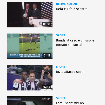
ULTIME NOTIZIE
Uefa e Fifa è scontro
00:38
SPORT
Banda, il caso è chiuso: è
tornato sui social
01:11
SPORT
Juve, attacco super
02:16
SPORT
Ford Escort Mk1 RS