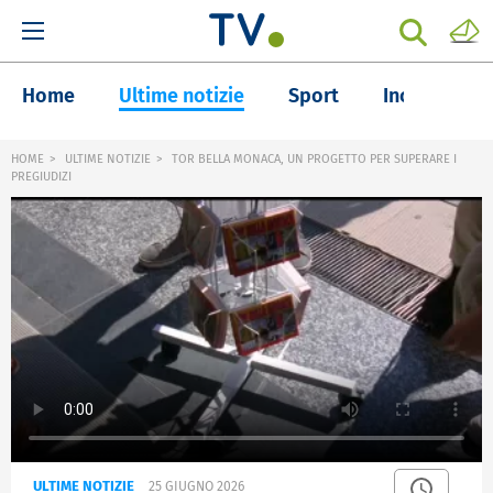
Home
Ultime notizie
Sport
Inchieste
HOME
ULTIME NOTIZIE
TOR BELLA MONACA, UN PROGETTO PER SUPERARE I
PREGIUDIZI
ULTIME NOTIZIE
25 GIUGNO 2026