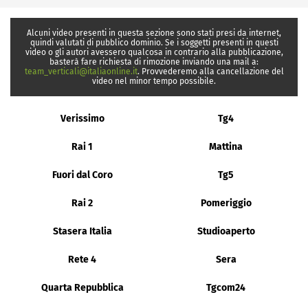
Alcuni video presenti in questa sezione sono stati presi da internet,
quindi valutati di pubblico dominio. Se i soggetti presenti in questi
video o gli autori avessero qualcosa in contrario alla pubblicazione,
basterà fare richiesta di rimozione inviando una mail a:
team_verticali@italiaonline.it
. Provvederemo alla cancellazione del
video nel minor tempo possibile.
Verissimo
Tg4
Rai 1
Mattina
Fuori dal Coro
Tg5
Rai 2
Pomeriggio
Stasera Italia
Studioaperto
Rete 4
Sera
Quarta Repubblica
Tgcom24