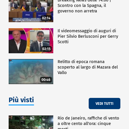
messaggio diverso: la periferia non è un luogo di
Scontro con la Spagna, il
disagio, di povertà e di spaccio o quantomeno non è
governo non arretra
solo quello ma è un luogo vivo pieno di speranza."
02:14
In occasione del 24 giugno, Giornata Nazionale delle
Periferie Urbane, un gruppo di giovani ha distribuito
Il videomessaggio di auguri di
le cartoline nelle fermate più frequentate della
Pier Silvio Berlusconi per Gerry
Linea C, invitando i passanti a scoprire il quartiere
Scotti
oltre gli stereotipi.
02:15
CRONACA
Relitto di epoca romana
scoperto al largo di Mazara del
Vallo
00:46
Più visti
VEDI TUTTI
Rio de Janeiro, raffiche di vento
a oltre cento all'ora: cinque