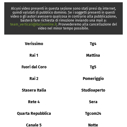
Alcuni video presenti in questa sezione sono stati presi da internet,
quindi valutati di pubblico dominio. Se i soggetti presenti in questi
video o gli autori avessero qualcosa in contrario alla pubblicazione,
basterà fare richiesta di rimozione inviando una mail a:
team_verticali@italiaonline.it
. Provvederemo alla cancellazione del
video nel minor tempo possibile.
Verissimo
Tg4
Rai 1
Mattina
Fuori dal Coro
Tg5
Rai 2
Pomeriggio
Stasera Italia
Studioaperto
Rete 4
Sera
Quarta Repubblica
Tgcom24
Canale 5
Notte