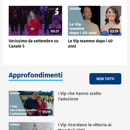
00:31
03:39
Verissimo da settembre su
Le Vip mamme dopo i 40
Canale 5
anni
Approfondimenti
VEDI TUTTI
I Vip che hanno scelto
l'adozione
05:19
I Vip ricordano la vittoria ai