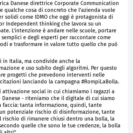
nrica Danese direttrice Corporate Communication
re qualche cosa di concreto che l'azienda vuole
er solidi come IDMO che oggi è protagonista di
or Independent thinking che lavora su un
te. L'intenzione è andare nelle scuole, portare
 semplici e degli esperti per raccontare come
 modi e trasformare in valore tutto quello che può
li in Italia, ma condivide anche la
rmazione e uso subìto degli algoritmi. Per questo
are progetti che prevedono interventi nelle
rcitazioni lanciando la campagna #RompiLaBolla.
attivazione social in cui chiamiamo i ragazzi a
 Danese - riteniamo che il digitale di cui siamo
a faccia: tanta informazione, quindi, tante
n potenziale rischio di disinformazione, tante
 rischio di rimanere chiusi dentro una bolla, la
 secondo quelle che sono le tue credenze, la bolla
 altri".