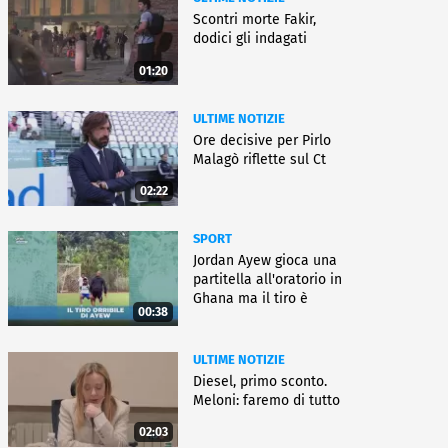
Scontri morte Fakir,
dodici gli indagati
01:20
ULTIME NOTIZIE
Ore decisive per Pirlo
Malagò riflette sul Ct
02:22
SPORT
Jordan Ayew gioca una
partitella all'oratorio in
Ghana ma il tiro è
00:38
horror
ULTIME NOTIZIE
Diesel, primo sconto.
Meloni: faremo di tutto
02:03