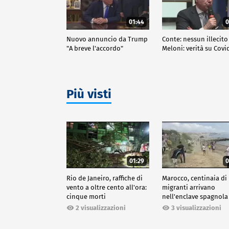
01:44
0
Nuovo annuncio da Trump
Conte: nessun illecito
"A breve l'accordo"
Meloni: verità su Covi
Più visti
01:29
0
Rio de Janeiro, raffiche di
Marocco, centinaia di
vento a oltre cento all'ora:
migranti arrivano
cinque morti
nell'enclave spagnola
Ceuta
2 visualizzazioni
3 visualizzazioni