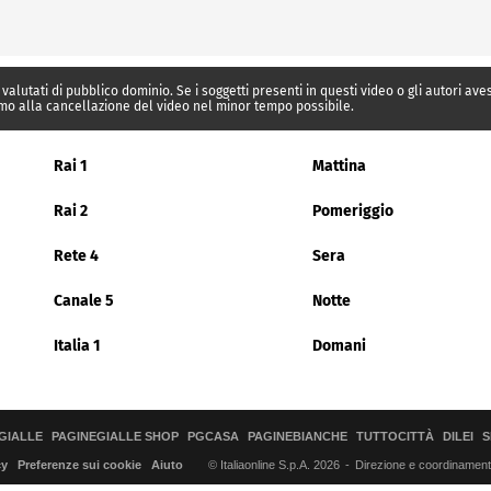
 valutati di pubblico dominio. Se i soggetti presenti in questi video o gli autori av
mo alla cancellazione del video nel minor tempo possibile.
Rai 1
Mattina
Rai 2
Pomeriggio
Rete 4
Sera
Canale 5
Notte
Italia 1
Domani
GIALLE
PAGINEGIALLE SHOP
PGCASA
PAGINEBIANCHE
TUTTOCITTÀ
DILEI
S
© Italiaonline S.p.A. 2026
Direzione e coordinamento 
cy
Preferenze sui cookie
Aiuto