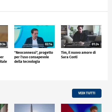
0:34
02:14
01:24
"Neoconnessi", progetto
Tim, il nuovo amore di
per
per l'uso consapevole
Sara Conti
itale
della tecnologia
VEDI TUTTI