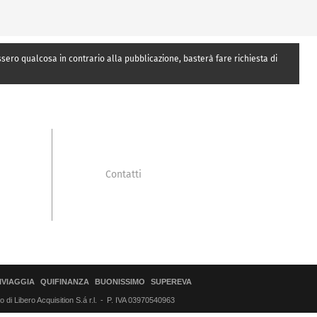
essero qualcosa in contrario alla pubblicazione, basterà fare richiesta di
Contatti
IVIAGGIA
QUIFINANZA
BUONISSIMO
SUPEREVA
di Libero Acquisition S.á r.l.
P. IVA 03970540963