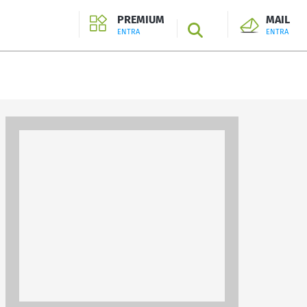
PREMIUM
MAIL
SEARCH
ENTRA
ENTRA
ENTRA