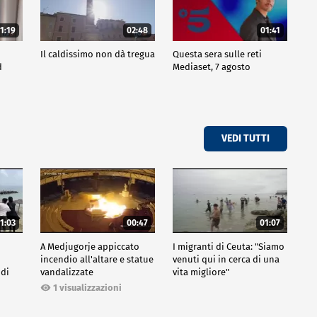
1:19
02:48
01:41
Il caldissimo non dà tregua
Questa sera sulle reti
d
Mediaset, 7 agosto
VEDI TUTTI
1:03
00:47
01:07
A Medjugorje appiccato
I migranti di Ceuta: "Siamo
incendio all'altare e statue
venuti qui in cerca di una
 di
vandalizzate
vita migliore"
1 visualizzazioni