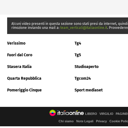
Alcuni video presenti in questa sezione sono stati presi da internet, quindi
rimozione inviando una mail a:
team_verticali@italiaonline.it
. Provvedere
Verissimo
Tg4
Fuori dal Coro
Tg5
Stasera Italia
Studioaperto
Quarta Repubblica
Tgcom24
Pomeriggio Cinque
Sport mediaset
LIBERO
VIRGILIO
PAGINE
Chi siamo
Note Legali
Privacy
Cookie Poli