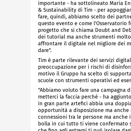
importante - ha sottolineato Maria E
& Sustainability di Tim - per appoggia
fare, quindi, abbiamo scelto dei partn
questo evento e come l'Osservatorio f
progetto che si chiama Doubt and Deba
dei tutorial ma anche strumenti molto
affrontare il digitale nel migliore dei
dare".
Tim è parte rilevante dei servizi digita
preoccupazione per i rischi di disinfo
motivo il Gruppo ha scelto di support
scuole con strumenti operativi ed ese
"Abbiamo voluto fare una campagna di 
metterci la faccia perché - ha aggiunto
in gran parte artefici abbia una doppi
opportunità a disposizione ma anche u
connessioni tra le persone ma anche il
bolla in cui tutto ti viene confermato
che fino agli estremi ti può isolare dagli