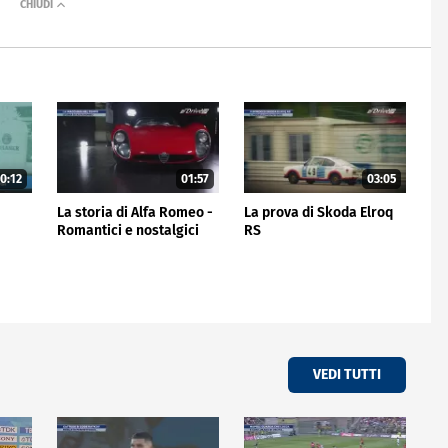
0:12
01:57
03:05
La storia di Alfa Romeo -
La prova di Skoda Elroq
Romantici e nostalgici
RS
VEDI TUTTI