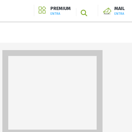
PREMIUM
MAIL
SEARCH
ENTRA
ENTRA
ENTRA