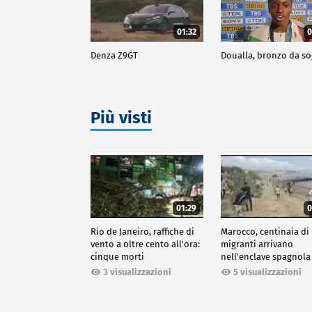
01:32
0
Denza Z9GT
Doualla, bronzo da s
Più visti
01:29
0
Rio de Janeiro, raffiche di
Marocco, centinaia di
vento a oltre cento all'ora:
migranti arrivano
cinque morti
nell'enclave spagnola
Ceuta
3 visualizzazioni
5 visualizzazioni