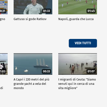
0:31
01:33
01:45
ogno
Gattuso si gode Ratkov
Napoli, guarda che Lucca
VEDI TUTTI
1:03
00:33
01:07
A Capri i 220 metri del più
I migranti di Ceuta: "Siamo
grande yacht a vela del
venuti qui in cerca di una
 di
mondo
vita migliore"