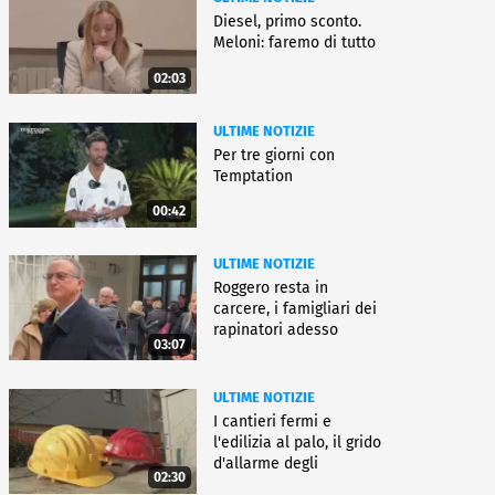
Diesel, primo sconto.
Meloni: faremo di tutto
02:03
ULTIME NOTIZIE
Per tre giorni con
Temptation
00:42
ULTIME NOTIZIE
Roggero resta in
carcere, i famigliari dei
rapinatori adesso
03:07
battono cassa
ULTIME NOTIZIE
I cantieri fermi e
l'edilizia al palo, il grido
d'allarme degli
02:30
architetti