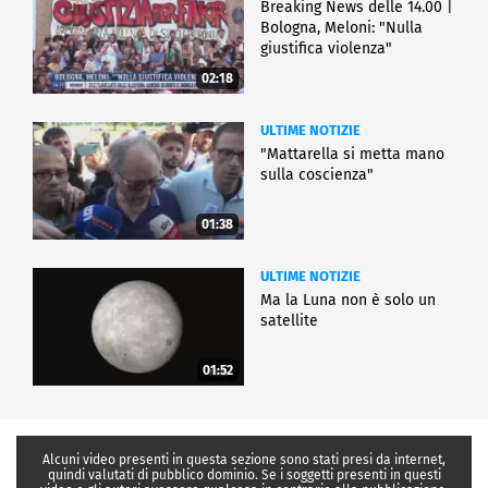
Breaking News delle 14.00 |
Bologna, Meloni: "Nulla
giustifica violenza"
02:18
ULTIME NOTIZIE
"Mattarella si metta mano
sulla coscienza"
01:38
ULTIME NOTIZIE
Ma la Luna non è solo un
satellite
01:52
Alcuni video presenti in questa sezione sono stati presi da internet,
quindi valutati di pubblico dominio. Se i soggetti presenti in questi