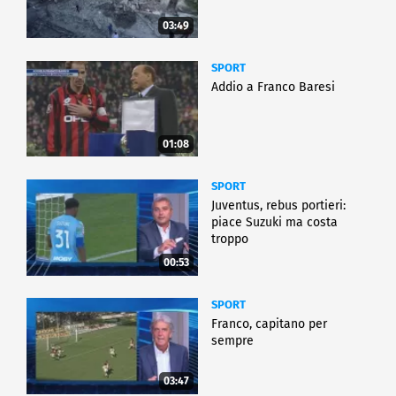
03:49
SPORT
Addio a Franco Baresi
01:08
SPORT
Juventus, rebus portieri:
piace Suzuki ma costa
troppo
00:53
SPORT
Franco, capitano per
sempre
03:47