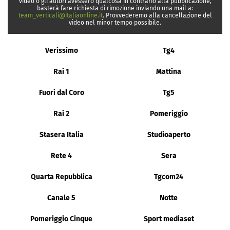
video o gli autori avessero qualcosa in contrario alla pubblicazione,
basterà fare richiesta di rimozione inviando una mail a:
team_verticali@italiaonline.it
. Provvederemo alla cancellazione del
video nel minor tempo possibile.
Verissimo
Tg4
Rai 1
Mattina
Fuori dal Coro
Tg5
Rai 2
Pomeriggio
Stasera Italia
Studioaperto
Rete 4
Sera
Quarta Repubblica
Tgcom24
Canale 5
Notte
Pomeriggio Cinque
Sport mediaset