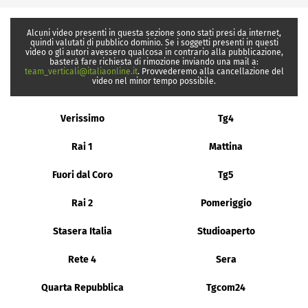
Alcuni video presenti in questa sezione sono stati presi da internet,
quindi valutati di pubblico dominio. Se i soggetti presenti in questi
video o gli autori avessero qualcosa in contrario alla pubblicazione,
basterà fare richiesta di rimozione inviando una mail a:
team_verticali@italiaonline.it
. Provvederemo alla cancellazione del
video nel minor tempo possibile.
Verissimo
Tg4
Rai 1
Mattina
Fuori dal Coro
Tg5
Rai 2
Pomeriggio
Stasera Italia
Studioaperto
Rete 4
Sera
Quarta Repubblica
Tgcom24