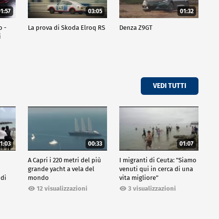
1:57
03:05
01:32
o -
La prova di Skoda Elroq RS
Denza Z9GT
i
VEDI TUTTI
1:03
00:33
01:07
A Capri i 220 metri del più
I migranti di Ceuta: "Siamo
grande yacht a vela del
venuti qui in cerca di una
 di
mondo
vita migliore"
12 visualizzazioni
3 visualizzazioni