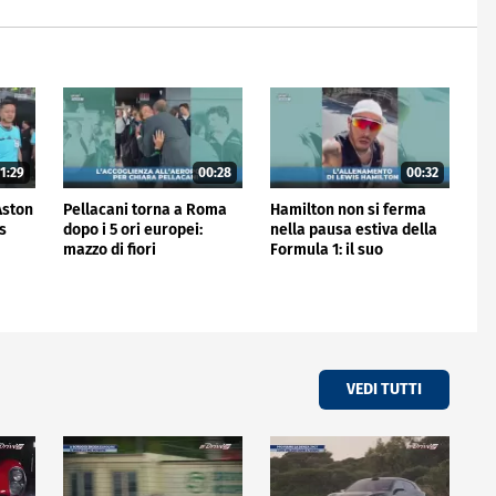
1:29
00:28
00:32
'Aston
Pellacani torna a Roma
Hamilton non si ferma
is
dopo i 5 ori europei:
nella pausa estiva della
mazzo di fiori
Formula 1: il suo
all'aeroporto
allenamento
VEDI TUTTI