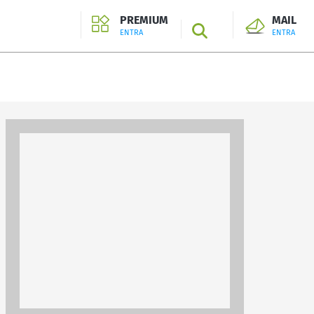
PREMIUM
MAIL
SEARCH
ENTRA
ENTRA
ENTRA