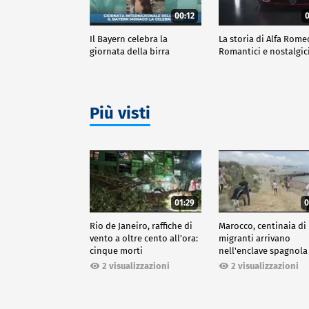
00:12
0
Il Bayern celebra la
La storia di Alfa Rome
giornata della birra
Romantici e nostalgic
Più visti
01:29
0
Rio de Janeiro, raffiche di
Marocco, centinaia di
vento a oltre cento all'ora:
migranti arrivano
cinque morti
nell'enclave spagnola
Ceuta
2 visualizzazioni
2 visualizzazioni