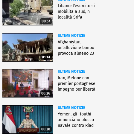
Libano: l'esercito si
mobilita a sud, n
località Srifa
00:57
ULTIME NOTIZIE
Afghanistan,
un'alluvione lampo
provoca almeno 23
01:41
morti e dispersi
ULTIME NOTIZIE
Iran, Meloni: con
premier portoghese
impegno per libertà
00:26
navigazione
ULTIME NOTIZIE
Yemen, gli Houthi
annunciano blocco
navale contro Riad
00:28