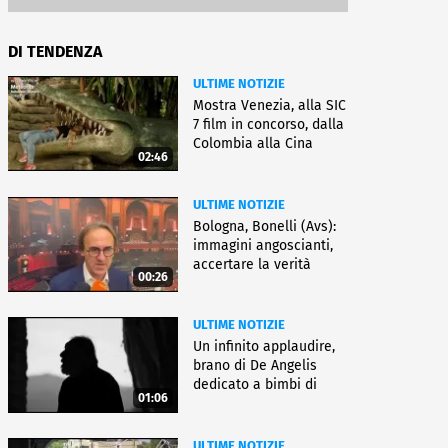
DI TENDENZA
ULTIME NOTIZIE
Mostra Venezia, alla SIC
7 film in concorso, dalla
Colombia alla Cina
02:46
ULTIME NOTIZIE
Bologna, Bonelli (Avs):
immagini angoscianti,
accertare la verità
00:26
ULTIME NOTIZIE
Un infinito applaudire,
brano di De Angelis
dedicato a bimbi di
01:06
Gaza
ULTIME NOTIZIE