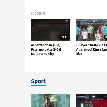
SUGGERITI
03:33
0
Aspettando la Juve, il
Il Bayern batte 2-1 l
Palermo batte 2-0 il
Villa, in gol Kim e Lu
Melbourne City
Diaz
Sport