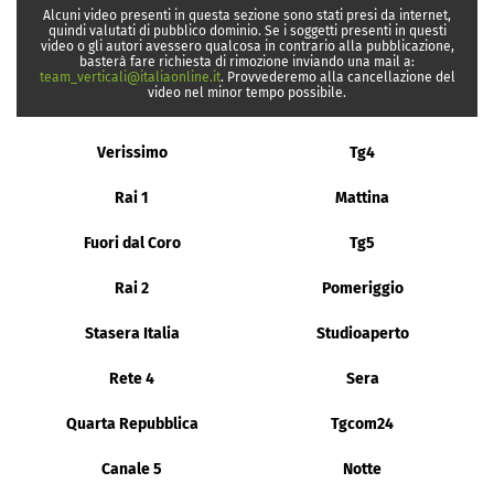
Alcuni video presenti in questa sezione sono stati presi da internet,
quindi valutati di pubblico dominio. Se i soggetti presenti in questi
video o gli autori avessero qualcosa in contrario alla pubblicazione,
basterà fare richiesta di rimozione inviando una mail a:
team_verticali@italiaonline.it
. Provvederemo alla cancellazione del
video nel minor tempo possibile.
Verissimo
Tg4
Rai 1
Mattina
Fuori dal Coro
Tg5
Rai 2
Pomeriggio
Stasera Italia
Studioaperto
Rete 4
Sera
Quarta Repubblica
Tgcom24
Canale 5
Notte