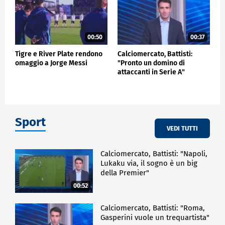
00:50
00:37
Tigre e River Plate rendono
Calciomercato, Battisti:
omaggio a Jorge Messi
"Pronto un domino di
attaccanti in Serie A"
Sport
VEDI TUTTI
Calciomercato, Battisti: "Napoli,
Lukaku via, il sogno è un big
della Premier"
00:52
Calciomercato, Battisti: "Roma,
Gasperini vuole un trequartista"