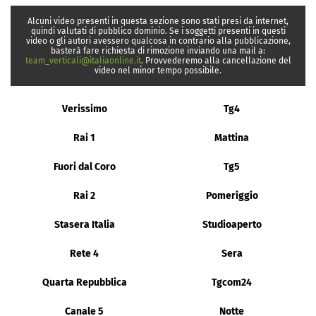
Alcuni video presenti in questa sezione sono stati presi da internet,
quindi valutati di pubblico dominio. Se i soggetti presenti in questi
video o gli autori avessero qualcosa in contrario alla pubblicazione,
basterà fare richiesta di rimozione inviando una mail a:
team_verticali@italiaonline.it
. Provvederemo alla cancellazione del
video nel minor tempo possibile.
Verissimo
Tg4
Rai 1
Mattina
Fuori dal Coro
Tg5
Rai 2
Pomeriggio
Stasera Italia
Studioaperto
Rete 4
Sera
Quarta Repubblica
Tgcom24
Canale 5
Notte