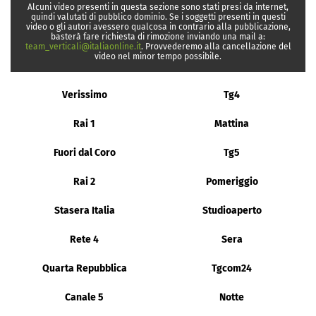
Alcuni video presenti in questa sezione sono stati presi da internet,
quindi valutati di pubblico dominio. Se i soggetti presenti in questi
video o gli autori avessero qualcosa in contrario alla pubblicazione,
basterà fare richiesta di rimozione inviando una mail a:
team_verticali@italiaonline.it
. Provvederemo alla cancellazione del
video nel minor tempo possibile.
Verissimo
Tg4
Rai 1
Mattina
Fuori dal Coro
Tg5
Rai 2
Pomeriggio
Stasera Italia
Studioaperto
Rete 4
Sera
Quarta Repubblica
Tgcom24
Canale 5
Notte