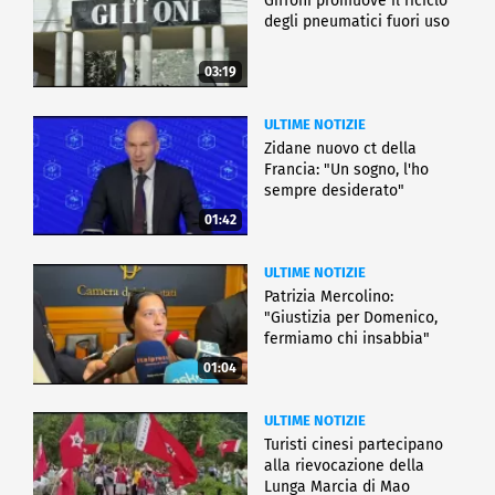
Giffoni promuove il riciclo
degli pneumatici fuori uso
03:19
ULTIME NOTIZIE
Zidane nuovo ct della
Francia: "Un sogno, l'ho
sempre desiderato"
01:42
ULTIME NOTIZIE
Patrizia Mercolino:
"Giustizia per Domenico,
fermiamo chi insabbia"
01:04
ULTIME NOTIZIE
Turisti cinesi partecipano
alla rievocazione della
Lunga Marcia di Mao