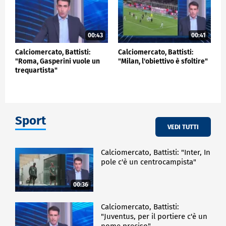
00:43
00:41
Calciomercato, Battisti:
Calciomercato, Battisti:
"Roma, Gasperini vuole un
"Milan, l'obiettivo è sfoltire"
trequartista"
Sport
VEDI TUTTI
Calciomercato, Battisti: "Inter, In
pole c'è un centrocampista"
00:36
Calciomercato, Battisti:
"Juventus, per il portiere c'è un
nome preciso"