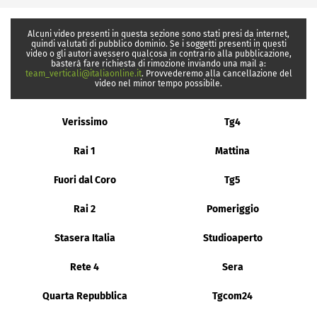
Alcuni video presenti in questa sezione sono stati presi da internet,
quindi valutati di pubblico dominio. Se i soggetti presenti in questi
video o gli autori avessero qualcosa in contrario alla pubblicazione,
basterà fare richiesta di rimozione inviando una mail a:
team_verticali@italiaonline.it
. Provvederemo alla cancellazione del
video nel minor tempo possibile.
Verissimo
Tg4
Rai 1
Mattina
Fuori dal Coro
Tg5
Rai 2
Pomeriggio
Stasera Italia
Studioaperto
Rete 4
Sera
Quarta Repubblica
Tgcom24