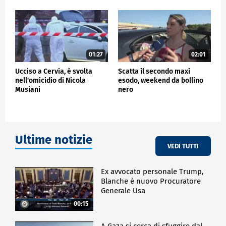
01:27
02:01
Ucciso a Cervia, è svolta
Scatta il secondo maxi
nell'omicidio di Nicola
esodo, weekend da bollino
Musiani
nero
Ultime notizie
VEDI TUTTI
Ex avvocato personale Trump,
Blanche è nuovo Procuratore
Generale Usa
00:15
A Gaza si cerca di sfuggire dal