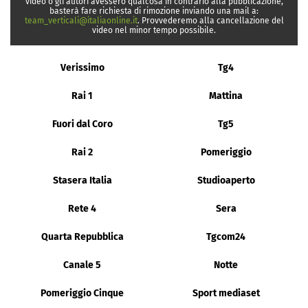
video o gli autori avessero qualcosa in contrario alla pubblicazione,
basterà fare richiesta di rimozione inviando una mail a:
team_verticali@italiaonline.it
. Provvederemo alla cancellazione del
video nel minor tempo possibile.
Verissimo
Tg4
Rai 1
Mattina
Fuori dal Coro
Tg5
Rai 2
Pomeriggio
Stasera Italia
Studioaperto
Rete 4
Sera
Quarta Repubblica
Tgcom24
Canale 5
Notte
Pomeriggio Cinque
Sport mediaset