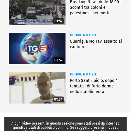
Breaking News delle 18.00 |
Scontri tra coloni e
palestinesi, sei morti
01:57
ULTIME NOTIZIE
Guerriglia No Tav, assalto ai
cantieri
03:57
ULTIME NOTIZIE
Porto Sant'Elpidio, dopo 4
tentativi di furto dorme
nello stabilimento
01:34
Alcuni video presenti in questa sezione sono stati presi da internet,
quindi valutati di pubblico dominio. Se i soggetti presenti in questi